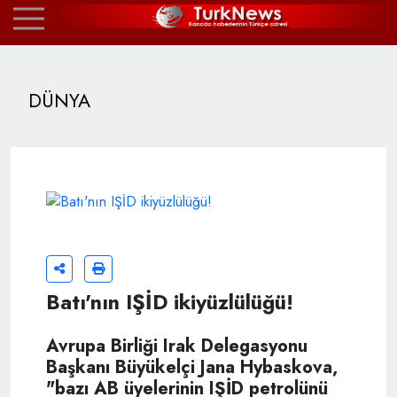
DÜNYA
Batı'nın IŞİD ikiyüzlülüğü!
Avrupa Birliği Irak Delegasyonu
Başkanı Büyükelçi Jana Hybaskova,
"bazı AB üyelerinin IŞİD petrolünü