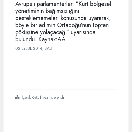
Avrupalı parlamenterleri "Kürt bölgesel
yönetiminin bağımsızlığını
desteklememeleri konusunda uyararak,
böyle bir adımın Ortadoğu'nun toptan
çöküşüne yolaçacağı" uyarısında
bulundu. Kaynak:AA
02 EYLÜL 2014, SALI
İçerik 6851 kez listelendi
#batının
#ışid
#ikiyüzlülüğü