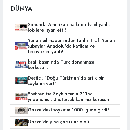
DÜNYA
Sonunda Amerikan halkı da İsrail yanlısı
lobilere isyan etti!
Yunan bilimadamından tarihi itiraf: Yunan
subaylar Anadolu'da katliam ve
tecavüzler yaptı!
İsrail basınında Türk donanması
korkusu!..
Destici: "Doğu Türkistan'da artık bir
soykırım var!"
Srebrenitsa Soykırımının 31'inci
yıldönümü.. Unutursak kanımız kurusun!
Gazze’deki soykırım 1000. güne girdi!
Gazze'de yine çocuklar öldü!