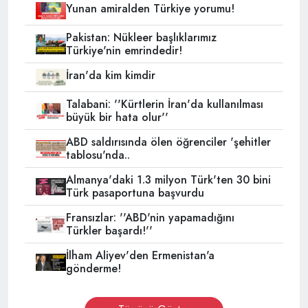
Yunan amiralden Türkiye yorumu!
Pakistan: Nükleer başlıklarımız
Türkiye'nin emrindedir!
İran'da kim kimdir
Talabani: ''Kürtlerin İran'da kullanılması
büyük bir hata olur''
ABD saldırısında ölen öğrenciler 'şehitler
tablosu'nda..
Almanya'daki 1.3 milyon Türk'ten 30 bini
Türk pasaportuna başvurdu
Fransızlar: ''ABD'nin yapamadığını
Türkler başardı!''
İlham Aliyev'den Ermenistan'a
gönderme!