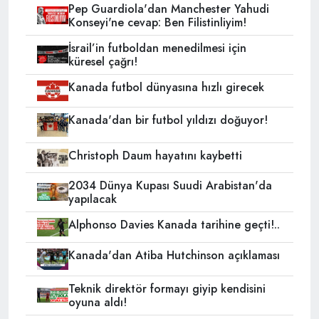
Pep Guardiola'dan Manchester Yahudi
Konseyi'ne cevap: Ben Filistinliyim!
İsrail’in futboldan menedilmesi için
küresel çağrı!
Kanada futbol dünyasına hızlı girecek
Kanada'dan bir futbol yıldızı doğuyor!
Christoph Daum hayatını kaybetti
2034 Dünya Kupası Suudi Arabistan'da
yapılacak
Alphonso Davies Kanada tarihine geçti!..
Kanada'dan Atiba Hutchinson açıklaması
Teknik direktör formayı giyip kendisini
oyuna aldı!