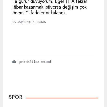
ile gurur duyuyorum. Eğer FIFA tekrar
itibar kazanmak istiyorsa değişim çok
önemli" ifadelerini kulandı.
29 MAYIS 2015, CUMA
İçerik 4414 kez listelendi
#fifada
#başkan
#yeniden
#blatter
SPOR