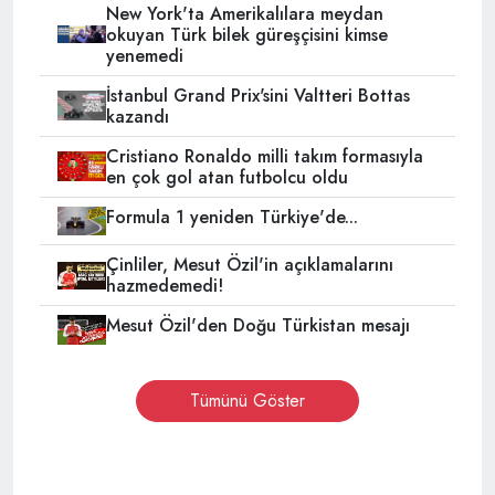
New York'ta Amerikalılara meydan
okuyan Türk bilek güreşçisini kimse
yenemedi
İstanbul Grand Prix'sini Valtteri Bottas
kazandı
Cristiano Ronaldo milli takım formasıyla
en çok gol atan futbolcu oldu
Formula 1 yeniden Türkiye'de...
Çinliler, Mesut Özil'in açıklamalarını
hazmedemedi!
Mesut Özil'den Doğu Türkistan mesajı
Tümünü Göster