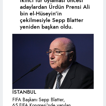
ikinci tur oylaması öncesi
adaylardan Ürdün Prensi Ali
bin el-Hüseyin'in
çekilmesiyle Sepp Blatter
yeniden başkan oldu.
İSTANBUL
FIFA
Başkanı Sepp Blatter,
65.
FIFA
Kongresi'nde yapılan