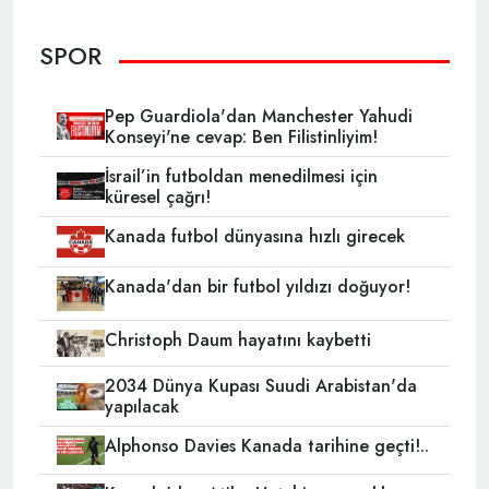
SPOR
Pep Guardiola'dan Manchester Yahudi
Konseyi'ne cevap: Ben Filistinliyim!
İsrail’in futboldan menedilmesi için
küresel çağrı!
Kanada futbol dünyasına hızlı girecek
Kanada'dan bir futbol yıldızı doğuyor!
Christoph Daum hayatını kaybetti
2034 Dünya Kupası Suudi Arabistan'da
yapılacak
Alphonso Davies Kanada tarihine geçti!..