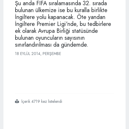
Şu anda FIFA sıralamasında 32. sırada
bulunan ülkemize ise bu kuralla birlikte
İngiltere yolu kapanacak. Öte yandan
İngiltere Premier Ligi'nde, bu tedbirlere
ek olarak Avrupa Birliği statüsünde
bulunan oyuncuların sayısının
sınırlandırılması da gündemde.
18 EYLÜL 2014, PERŞEMBE
İçerik 4719 kez listelendi
#türk
#oyunculara
#ingiltere
#yolu
#kapanıyor