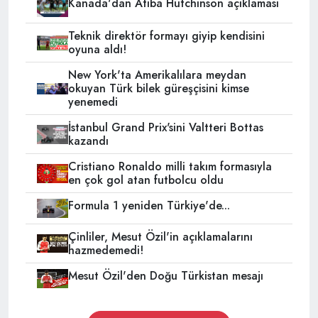
Kanada'dan Atiba Hutchinson açıklaması
Teknik direktör formayı giyip kendisini
oyuna aldı!
New York'ta Amerikalılara meydan
okuyan Türk bilek güreşçisini kimse
yenemedi
İstanbul Grand Prix'sini Valtteri Bottas
kazandı
Cristiano Ronaldo milli takım formasıyla
en çok gol atan futbolcu oldu
Formula 1 yeniden Türkiye'de...
Çinliler, Mesut Özil'in açıklamalarını
hazmedemedi!
Mesut Özil'den Doğu Türkistan mesajı