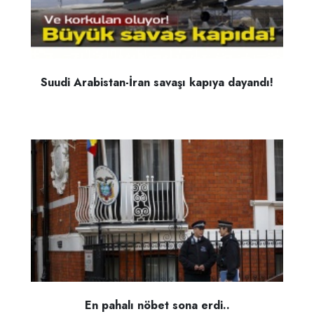
Suudi Arabistan-İran savaşı kapıya dayandı!
En pahalı nöbet sona erdi..