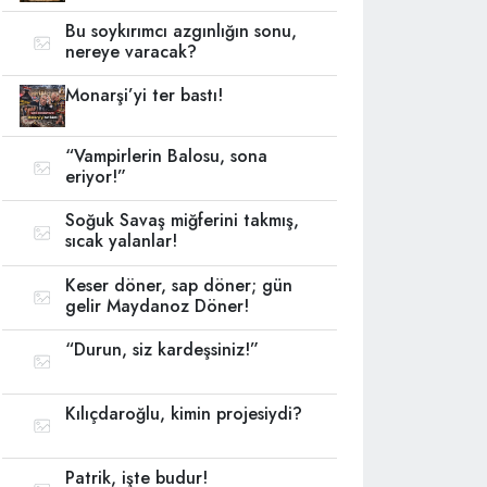
Bu soykırımcı azgınlığın sonu,
nereye varacak?
Monarşi’yi ter bastı!
“Vampirlerin Balosu, sona
eriyor!”
Soğuk Savaş miğferini takmış,
sıcak yalanlar!
Keser döner, sap döner; gün
gelir Maydanoz Döner!
“Durun, siz kardeşsiniz!”
Kılıçdaroğlu, kimin projesiydi?
Patrik, işte budur!