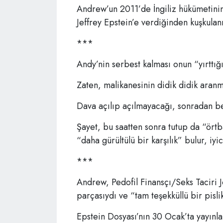
Andrew’un 2011’de İngiliz hükümetinin “
Jeffrey Epstein’e verdiğinden kuşkulanı
***
Andy’nin serbest kalması onun “yırttığ
Zaten, malikanesinin didik didik aran
Dava açılıp açılmayacağı, sonradan b
Şayet, bu saatten sonra tutup da “örtba
“daha gürültülü bir karşılık” bulur, iyic
***
Andrew, Pedofil Finansçı/Seks Taciri Je
parçasıydı ve “tam teşekküllü bir pisli
Epstein Dosyası’nın 30 Ocak’ta yayınl