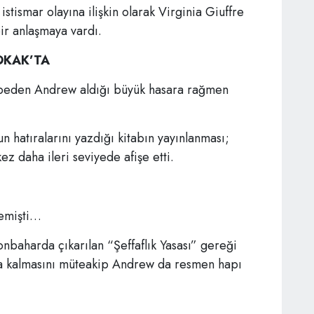
istismar olayına ilişkin olarak Virginia Giuffre
r anlaşmaya vardı.
OKAK’TA
kaybeden Andrew aldığı büyük hasara rağmen
n hatıralarını yazdığı kitabın yayınlanması;
kez daha ileri seviyede afişe etti.
memişti…
nbaharda çıkarılan “Şeffaflık Yasası” gereği
da kalmasını müteakip Andrew da resmen hapı