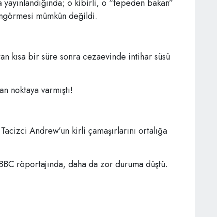
a yayınlandığında; o kibirli, o “tepeden bakan”
 öngörmesi mümkün değildi.
tan kısa bir süre sonra cezaevinde intihar süsü
n noktaya varmıştı!
 Tacizci Andrew’un kirli çamaşırlarını ortalığa
BBC röportajında, daha da zor duruma düştü.