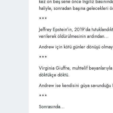
kez on beş sene önce İngiliz basınınd
haliyle, sonradan başına gelecekleri
***
Jeffrey Epstein’in, 2019’da tutuklandık
verilerek öldürülmesinin ardından…
Andrew için kötü günler dönüşü olmaya
***
Virginia Giuffre, muhtelif beyanlarıyla
döktükçe döktü.
Andrew ise kendisini güya savunduğu 
***
Sonrasında…