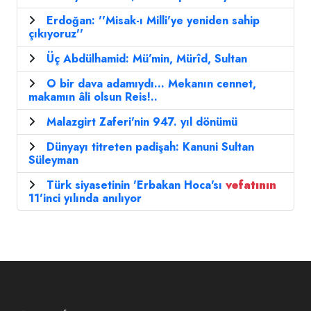
Erdoğan: ''Misak-ı Milli'ye yeniden sahip
çıkıyoruz''
Üç Abdülhamid: Mü’min, Mürîd, Sultan
O bir dava adamıydı... Mekanın cennet,
makamın âli olsun Reis!..
Malazgirt Zaferi'nin 947. yıl dönümü
Dünyayı titreten padişah: Kanuni Sultan
Süleyman
Türk siyasetinin 'Erbakan Hoca'sı
vefatının
11'inci yılında anılıyor