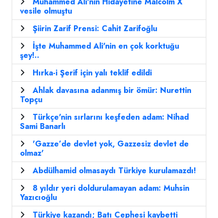
Muhammed Ali'nin Hidayetine Malcolm X
vesile olmuştu
Şiirin Zarif Prensi: Cahit Zarifoğlu
İşte Muhammed Ali'nin en çok korktuğu
şey!..
Hırka-i Şerif için yalı teklif edildi
Ahlak davasına adanmış bir ömür: Nurettin
Topçu
Türkçe'nin sırlarını keşfeden adam: Nihad
Sami Banarlı
'Gazze’de devlet yok, Gazzesiz devlet de
olmaz'
Abdülhamid olmasaydı Türkiye kurulamazdı!
8 yıldır yeri doldurulamayan adam: Muhsin
Yazıcıoğlu
Türkiye kazandı; Batı Cephesi kaybetti