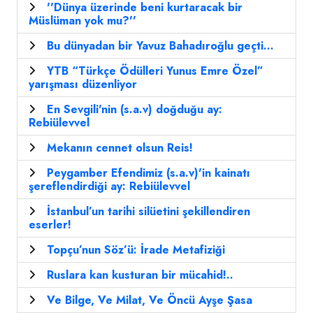
''Dünya üzerinde beni kurtaracak bir
Müslüman yok mu?''
Bu dünyadan bir Yavuz Bahadıroğlu geçti...
YTB “Türkçe Ödülleri Yunus Emre Özel”
yarışması düzenliyor
En Sevgili'nin (s.a.v) doğduğu ay:
Rebiülevvel
Mekanın cennet olsun Reis!
Peygamber Efendimiz (s.a.v)'in kainatı
şereflendirdiği ay: Rebiülevvel
İstanbul’un tarihi silüetini şekillendiren
eserler!
Topçu’nun Söz’ü: İrade Metafiziği
Ruslara kan kusturan bir mücahid!..
Ve Bilge, Ve Milat, Ve Öncü Ayşe Şasa