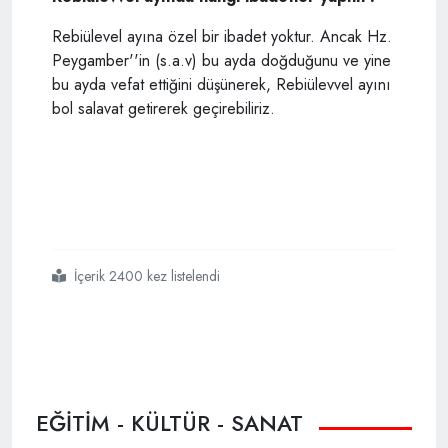
Rebiülevel ayına özel bir ibadet yoktur. Ancak Hz.
Peygamber''in (s.a.v) bu ayda doğduğunu ve yine
bu ayda vefat ettiğini düşünerek, Rebiülevvel ayını
bol salavat getirerek geçirebiliriz.
İçerik 2400 kez listelendi
#en
#sevgilinin
#s a v
#doğduğu
#ay
#rebiülevvel
EĞİTİM - KÜLTÜR - SANAT