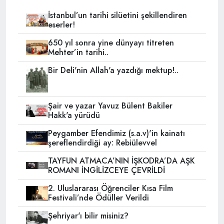
İstanbul’un tarihi silüetini şekillendiren
eserler!
650 yıl sonra yine dünyayı titreten
Mehter’in tarihi..
Bir Deli'nin Allah'a yazdığı mektup!..
Şair ve yazar Yavuz Bülent Bakiler
Hakk'a yürüdü
Peygamber Efendimiz (s.a.v)'in kainatı
şereflendirdiği ay: Rebiülevvel
TAYFUN ATMACA’NIN İŞKODRA’DA AŞK
ROMANI İNGİLİZCEYE ÇEVRİLDİ
2. Uluslararası Öğrenciler Kısa Film
Festivali’nde Ödüller Verildi
Şehriyar'ı bilir misiniz?