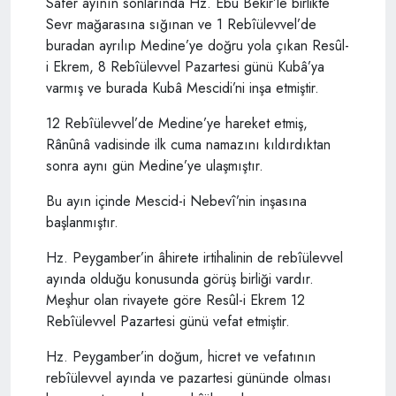
Safer ayının sonlarında Hz. Ebû Bekir’le birlikte
Sevr mağarasına sığınan ve 1 Rebîülevvel’de
buradan ayrılıp Medine’ye doğru yola çıkan Resûl-
i Ekrem, 8 Rebîülevvel Pazartesi günü Kubâ’ya
varmış ve burada Kubâ Mescidi’ni inşa etmiştir.
12 Rebîülevvel’de Medine’ye hareket etmiş,
Rânûnâ vadisinde ilk cuma namazını kıldırdıktan
sonra aynı gün Medine’ye ulaşmıştır.
Bu ayın içinde Mescid-i Nebevî’nin inşasına
başlanmıştır.
Hz. Peygamber’in âhirete irtihalinin de rebîülevvel
ayında olduğu konusunda görüş birliği vardır.
Meşhur olan rivayete göre Resûl-i Ekrem 12
Rebîülevvel Pazartesi günü vefat etmiştir.
Hz. Peygamber’in doğum, hicret ve vefatının
rebîülevvel ayında ve pazartesi gününde olması