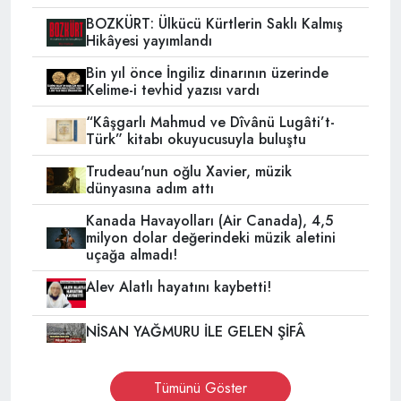
BOZKÜRT: Ülkücü Kürtlerin Saklı Kalmış
Hikâyesi yayımlandı
Bin yıl önce İngiliz dinarının üzerinde
Kelime-i tevhid yazısı vardı
“Kâşgarlı Mahmud ve Dîvânü Lugâti’t-
Türk” kitabı okuyucusuyla buluştu
Trudeau'nun oğlu Xavier, müzik
dünyasına adım attı
Kanada Havayolları (Air Canada), 4,5
milyon dolar değerindeki müzik aletini
uçağa almadı!
Alev Alatlı hayatını kaybetti!
NİSAN YAĞMURU İLE GELEN ŞİFÂ
Tümünü Göster