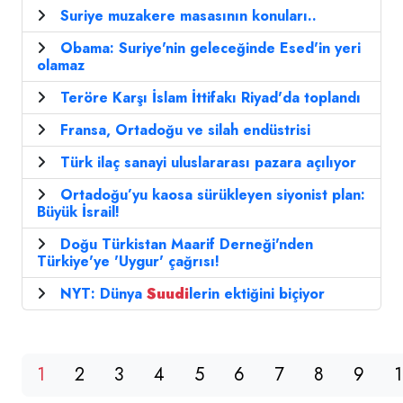
Suriye muzakere masasının konuları..
Obama: Suriye'nin geleceğinde Esed'in yeri
olamaz
Teröre Karşı İslam İttifakı Riyad'da toplandı
Fransa, Ortadoğu ve silah endüstrisi
Türk ilaç sanayi uluslararası pazara açılıyor
Ortadoğu’yu kaosa sürükleyen siyonist plan:
Büyük İsrail!
Doğu Türkistan Maarif Derneği'nden
Türkiye'ye 'Uygur' çağrısı!
NYT: Dünya
Suudi
lerin ektiğini biçiyor
1
2
3
4
5
6
7
8
9