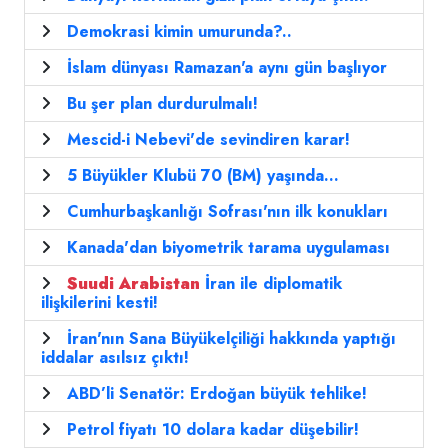
Demokrasi kimin umurunda?..
İslam dünyası Ramazan'a aynı gün başlıyor
Bu şer plan durdurulmalı!
Mescid-i Nebevi'de sevindiren karar!
5 Büyükler Klubü 70 (BM) yaşında...
Cumhurbaşkanlığı Sofrası'nın ilk konukları
Kanada'dan biyometrik tarama uygulaması
Suudi
Arabistan
İran ile diplomatik
ilişkilerini kesti!
İran'nın Sana Büyükelçiliği hakkında yaptığı
iddalar asılsız çıktı!
ABD’li Senatör: Erdoğan büyük tehlike!
Petrol fiyatı 10 dolara kadar düşebilir!