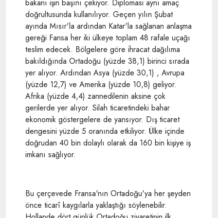
bakanı işin başını çekiyor. Diplomasi aynı amaç
doğrultusunda kullanılıyor. Geçen yılın Şubat
ayında Mısır'la ardından Katar'la sağlanan anlaşma
gereği Fansa her iki ülkeye toplam 48 rafale uçağı
teslim edecek. Bölgelere göre ihracat dağılıma
bakıldığında Ortadoğu (yüzde 38,1) birinci sırada
yer alıyor. Ardından Asya (yüzde 30,1) , Avrupa
(yüzde 12,7) ve Amerika (yüzde 10,8) geliyor.
Afrika (yüzde 4,4) zannedilenin aksine çok
gerilerde yer alıyor. Silah ticaretindeki bahar
ekonomik göstergelere de yansıyor. Dış ticaret
dengesini yüzde 5 oranında etkiliyor. Ülke içinde
doğrudan 40 bin dolaylı olarak da 160 bin kişiye iş
imkanı sağlıyor.
Bu çerçevede Fransa'nın Ortadoğu'ya her şeyden
önce ticarî kaygılarla yaklaştığı söylenebilir.
Hollande dört günlük Ortadoğu ziyaretinin ilk