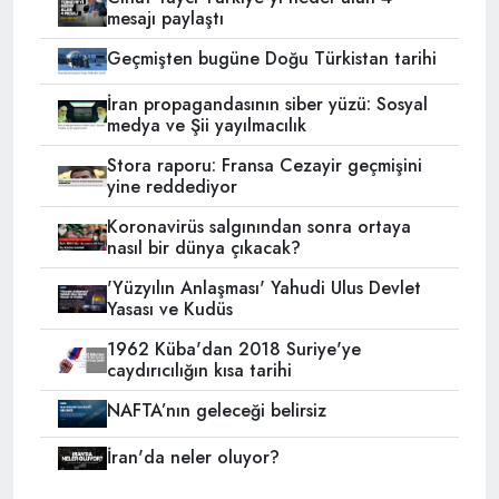
mesajı paylaştı
Geçmişten bugüne Doğu Türkistan tarihi
İran propagandasının siber yüzü: Sosyal
medya ve Şii yayılmacılık
Stora raporu: Fransa Cezayir geçmişini
yine reddediyor
Koronavirüs salgınından sonra ortaya
nasıl bir dünya çıkacak?
'Yüzyılın Anlaşması' Yahudi Ulus Devlet
Yasası ve Kudüs
1962 Küba'dan 2018 Suriye'ye
caydırıcılığın kısa tarihi
NAFTA’nın geleceği belirsiz
İran'da neler oluyor?