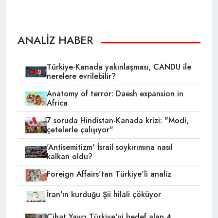
ANALİZ HABER
Türkiye-Kanada yakınlaşması, CANDU ile
nerelere evrilebilir?
Anatomy of terror: Daesh expansion in
Africa
7 soruda Hindistan-Kanada krizi: "Modi,
çetelerle çalışıyor"
'Antisemitizm' İsrail soykırımına nasıl
kalkan oldu?
Foreign Affairs'tan Türkiye'li analiz
İran'ın kurduğu Şii hilali çöküyor
Cihat Yaycı Türkiye'yi hedef alan 4