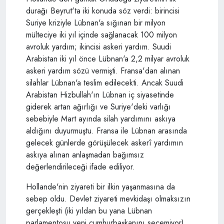
durağı Beyrut'ta iki konuda söz verdi: birincisi
Suriye kriziyle Lübnan'a sığınan bir milyon
mülteciye iki yıl içinde sağlanacak 100 milyon
avroluk yardım; ikincisi askeri yardım. Suudi
Arabistan iki yıl önce Lübnan'a 2,2 milyar avroluk
askeri yardım sözü vermişti. Fransa'dan alınan
silahlar Lübnan'a teslim edilecekti. Ancak Suudi
Arabistan Hizbullah'ın Lübnan iç siyasetinde
giderek artan ağırlığı ve Suriye'deki varlığı
sebebiyle Mart ayında silah yardımını askıya
aldığını duyurmuştu. Fransa ile Lübnan arasında
gelecek günlerde görüşülecek askerî yardımın
askıya alınan anlaşmadan bağımsız
değerlendirileceği ifade ediliyor.
Hollande'nin ziyareti bir ilkin yaşanmasına da
sebep oldu. Devlet ziyareti mevkidaşı olmaksızın
gerçekleşti (iki yıldan bu yana Lübnan
parlamentosu yeni cumhurbaşkanını seçemiyor).