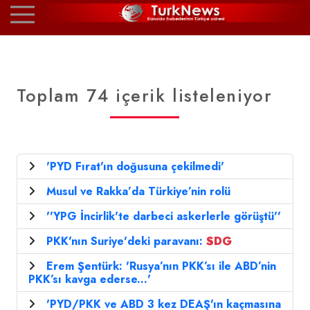
Toplam 74 içerik listeleniyor
'PYD Fırat'ın doğusuna çekilmedi'
Musul ve Rakka’da Türkiye’nin rolü
''YPG İncirlik'te darbeci askerlerle görüştü''
PKK'nın Suriye'deki paravanı:
SDG
Erem Şentürk: 'Rusya’nın PKK’sı ile ABD’nin
PKK’sı kavga ederse...'
'PYD/PKK ve ABD 3 kez DEAŞ'ın kaçmasına