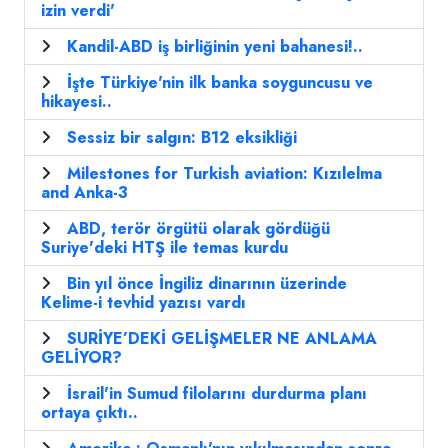
izin verdi'
Kandil-ABD iş birliğinin yeni bahanesi!..
İşte Türkiye'nin ilk banka soyguncusu ve
hikayesi..
Sessiz bir salgın: B12 eksikliği
Milestones for Turkish aviation: Kızılelma
and Anka-3
ABD, terör örgütü olarak gördüğü
Suriye'deki HTŞ ile temas kurdu
Bin yıl önce İngiliz dinarının üzerinde
Kelime-i tevhid yazısı vardı
SURİYE’DEKİ GELİŞMELER NE ANLAMA
GELİYOR?
İsrail'in Sumud filolarını durdurma planı
ortaya çıktı..