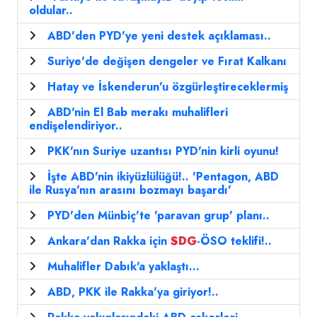
oldular..
ABD'den PYD'ye yeni destek açıklaması..
Suriye'de değişen dengeler ve Fırat Kalkanı
Hatay ve İskenderun'u özgürleştireceklermiş
ABD'nin El Bab merakı muhalifleri
endişelendiriyor..
PKK'nın Suriye uzantısı PYD'nin kirli oyunu!
İşte ABD'nin ikiyüzlülüğü!.. 'Pentagon, ABD
ile Rusya'nın arasını bozmayı başardı'
PYD'den Münbiç'te 'paravan grup' planı..
Ankara'dan Rakka için
SDG
-ÖSO teklifi!..
Muhalifler Dabık'a yaklaştı...
ABD, PKK ile Rakka'ya giriyor!..