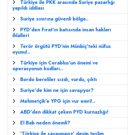
Türkiye ile PKK arasında Suriye pazarlığı
yapıldı iddiası
Suriye sınırına güvenli bölge..
PYD'den Fırat'ın batısında insan hakları
ihlalleri
Terör örgütü PYD'nin Münbiç'teki nüfus
oyunu!..
Türkiye için Cerablus'un önemi ve
operasyonun kodları..
Bordo bereliler sızdı, vurdu, çıktı
Suriye'de kim ne için savaşıyor?
Mehmetçik'e YPG için vur emri!..
ABD'den dikkat çeken PYD kurnazlığı!
El Bab neden önemli?
'Türkiye ile savaşmayız' deyip teslim