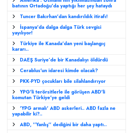
Amerika : Osmanlı'nın yıkılmasından sonra
batının Ortadoğu'da yaptığı her şey hataydı
Tuncer Bakırhan'dan kandırıldık itirafı!
İspanya'da dalga dalga Türk sevgisi
yayılıyor!
Türkiye ile Kanada'dan yeni başlangıç
kararı..
DAEŞ Suriye’de bir Kanadalıyı öldürdü
Cerablus'un idaresi kimde olacak?
PKK-PYD çocukları bile silahlandırıyor
YPG'li terörsitlerle ile görüşen ABD'li
komutan Türkiye'ye geldi
'YPG armalı' ABD askerleri.. ABD fazla ne
yapabilir ki?..
ABD, ''Yanlış'' dediğini bir daha yaptı..