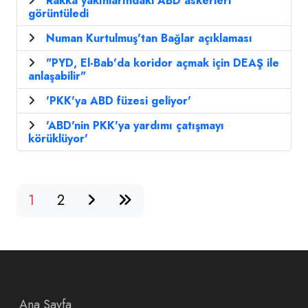
Rakka yakınlarındaki ABD askerleri
görüntüledi
Numan Kurtulmuş'tan Bağlar açıklaması
"PYD, El-Bab'da koridor açmak için DEAŞ ile
anlaşabilir"
'PKK'ya ABD füzesi geliyor'
'ABD'nin PKK'ya yardımı çatışmayı
körüklüyor'
1
2
Ana Sayfa