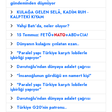
gündeminden düşmüyor
KULAĞA GELEN SELÂ, KADİM RUH -
KALPTEKİ KIYAM
Vahşi Batı’da, neler oluyor?
15 Temmuz: FETÖ+
NATO
+ABD+CIA!
Dünyanın kulağını çınlatan ezan..
"Paralel yapı Türkiye karşıtı lobilerle
işbirliği yapıyor"
Davutoğlu'ndan dünyaya adalet çağrısı
"İnsanoğlunun gördüğü en namert kişi"
"Paralel yapı Türkiye karşıtı lobilerle
işbirliği yapıyor"
Davutoğlu'ndan dünyaya adalet çağrısı
Türkiye G20'nin patronu..