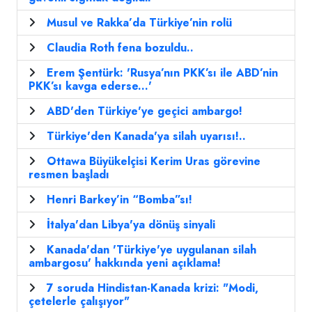
Musul ve Rakka’da Türkiye’nin rolü
Claudia Roth fena bozuldu..
Erem Şentürk: 'Rusya’nın PKK’sı ile ABD’nin
PKK’sı kavga ederse...'
ABD'den Türkiye'ye geçici ambargo!
Türkiye'den Kanada'ya silah uyarısı!..
Ottawa Büyükelçisi Kerim Uras görevine
resmen başladı
Henri Barkey’in “Bomba”sı!
İtalya'dan Libya'ya dönüş sinyali
Kanada'dan 'Türkiye'ye uygulanan silah
ambargosu' hakkında yeni açıklama!
7 soruda Hindistan-Kanada krizi: "Modi,
çetelerle çalışıyor"