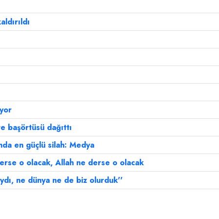
aldırıldı
ıyor
 başörtüsü dağıttı
da en güçlü silah: Medya
rse o olacak, Allah ne derse o olacak
dı, ne dünya ne de biz olurduk''