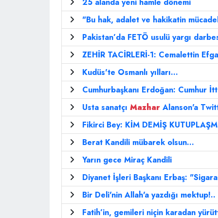
25 alanda yeni hamle dönemi
"Bu hak, adalet ve hakikatin mücadel
Pakistan’da FETÖ usulü yargı darbesi
ZEHİR TACİRLERİ-1: Cemalettin Efg
Kudüs'te Osmanlı yılları...
Cumhurbaşkanı Erdoğan: Cumhur İtti
Usta sanatçı
Mazhar
Alanson'a Twitte
Fikirci Bey: KİM DEMİŞ KUTUPLAŞM
Berat Kandili mübarek olsun...
Yarın gece Miraç Kandili
Diyanet İşleri Başkanı Erbaş: "Sigar
Bir Deli'nin Allah'a yazdığı mektup!..
Fatih’in, gemileri niçin karadan yürüt