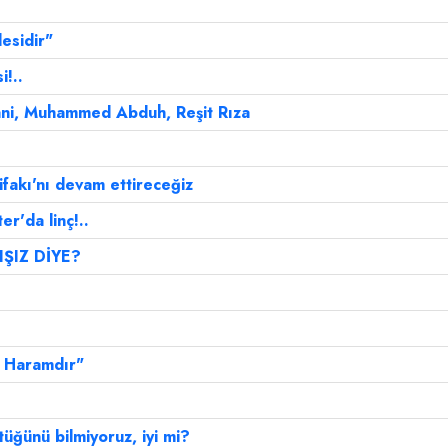
esidir"
!..
ani, Muhammed Abduh, Reşit Rıza
fakı'nı devam ettireceğiz
r'da linç!..
IŞIZ DİYE?
a Haramdır"
tüğünü bilmiyoruz, iyi mi?