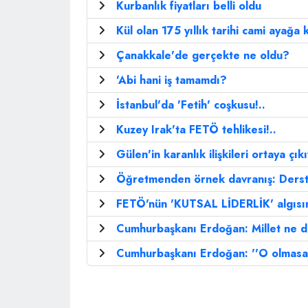
Kurbanlık fiyatları belli oldu
Kül olan 175 yıllık tarihi cami ayağa k
Çanakkale'de gerçekte ne oldu?
'Abi hani iş tamamdı?
İstanbul'da 'Fetih' coşkusu!..
Kuzey Irak'ta FETÖ tehlikesi!..
Gülen'in karanlık ilişkileri ortaya çık
Öğretmenden örnek davranış: Derste
FETÖ'nün 'KUTSAL LİDERLİK' algısın
Cumhurbaşkanı Erdoğan: Millet ne de
Cumhurbaşkanı Erdoğan: ''O olmasay