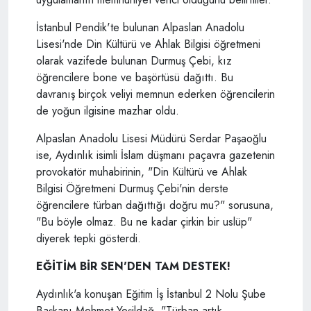
İstanbul Pendik'te bulunan Alpaslan Anadolu
Lisesi'nde Din Kültürü ve Ahlak Bilgisi öğretmeni
olarak vazifede bulunan Durmuş Çebi, kız
öğrencilere bone ve başörtüsü dağıttı. Bu
davranış birçok veliyi memnun ederken öğrencilerin
de yoğun ilgisine mazhar oldu.
Alpaslan Anadolu Lisesi Müdürü Serdar Paşaoğlu
ise, Aydınlık isimli İslam düşmanı paçavra gazetenin
provokatör muhabirinin, "Din Kültürü ve Ahlak
Bilgisi Öğretmeni Durmuş Çebi'nin derste
öğrencilere türban dağıttığı doğru mu?" sorusuna,
"Bu böyle olmaz. Bu ne kadar çirkin bir uslüp"
diyerek tepki gösterdi.
EĞİTİM BİR SEN'DEN TAM DESTEK!
Aydınlık'a konuşan Eğitim İş İstanbul 2 Nolu Şube
Başkanı Mehmet Yeşildağ, "Türban artık