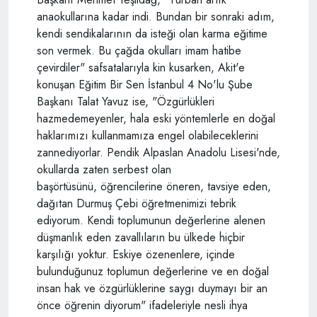
anaokullarına kadar indi. Bundan bir sonraki adım,
kendi sendikalarının da isteği olan karma eğitime
son vermek. Bu çağda okulları imam hatibe
çevirdiler" safsatalarıyla kin kusarken, Akit'e
konuşan Eğitim Bir Sen İstanbul 4 No'lu Şube
Başkanı Talat Yavuz ise, "Özgürlükleri
hazmedemeyenler, hala eski yöntemlerle en doğal
haklarımızı kullanmamıza engel olabileceklerini
zannediyorlar. Pendik Alpaslan Anadolu Lisesi'nde,
okullarda zaten serbest olan
başörtüsünü, öğrencilerine öneren, tavsiye eden,
dağıtan Durmuş Çebi öğretmenimizi tebrik
ediyorum. Kendi toplumunun değerlerine alenen
düşmanlık eden zavallıların bu ülkede hiçbir
karşılığı yoktur. Eskiye özenenlere, içinde
bulunduğunuz toplumun değerlerine ve en doğal
insan hak ve özgürlüklerine saygı duymayı bir an
önce öğrenin diyorum" ifadeleriyle nesli ihya