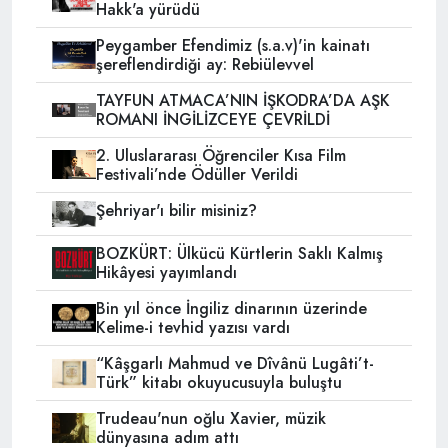
Hakk'a yürüdü
Peygamber Efendimiz (s.a.v)'in kainatı
şereflendirdiği ay: Rebiülevvel
TAYFUN ATMACA’NIN İŞKODRA’DA AŞK
ROMANI İNGİLİZCEYE ÇEVRİLDİ
2. Uluslararası Öğrenciler Kısa Film
Festivali’nde Ödüller Verildi
Şehriyar'ı bilir misiniz?
BOZKÜRT: Ülkücü Kürtlerin Saklı Kalmış
Hikâyesi yayımlandı
Bin yıl önce İngiliz dinarının üzerinde
Kelime-i tevhid yazısı vardı
“Kâşgarlı Mahmud ve Dîvânü Lugâti’t-
Türk” kitabı okuyucusuyla buluştu
Trudeau'nun oğlu Xavier, müzik
dünyasına adım attı