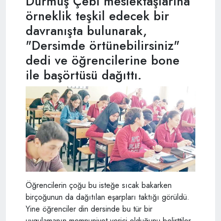
Durmuş Çebi meslektaşlarına
örneklik teşkil edecek bir
davranışta bulunarak,
"Dersimde örtünebilirsiniz"
dedi ve öğrencilerine bone
ile başörtüsü dağıttı.
Öğrencilerin çoğu bu isteğe sıcak bakarken
birçoğunun da dağıtılan eşarpları taktığı görüldü.
Yine öğrenciler din dersinde bu tür bir
uygulamanın memnuniyet verici olduğunu belirttiler.