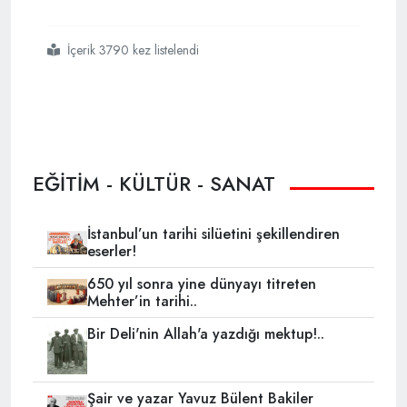
İçerik 3790 kez listelendi
#derste başörtüsü dağıttı
EĞİTİM - KÜLTÜR - SANAT
İstanbul’un tarihi silüetini şekillendiren
eserler!
650 yıl sonra yine dünyayı titreten
Mehter’in tarihi..
Bir Deli'nin Allah'a yazdığı mektup!..
Şair ve yazar Yavuz Bülent Bakiler