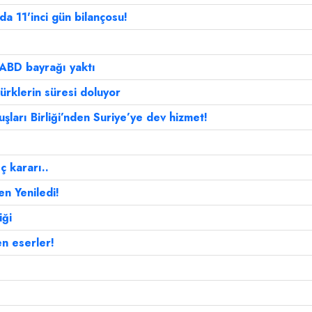
nda 11'inci gün bilançosu!
 ABD bayrağı yaktı
rklerin süresi doluyor
ları Birliği’nden Suriye’ye dev hizmet!
ç kararı..
n Yeniledi!
iği
ren eserler!