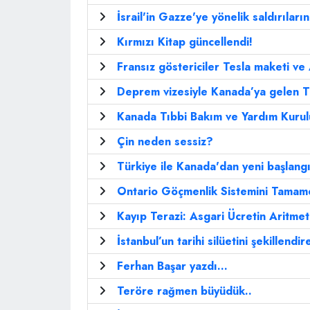
İsrail'in Gazze'ye yönelik saldırıları
Kırmızı Kitap güncellendi!
Fransız göstericiler Tesla maketi ve
Deprem vizesiyle Kanada’ya gelen Tü
Kanada Tıbbi Bakım ve Yardım Kuruluş
Çin neden sessiz?
Türkiye ile Kanada'dan yeni başlangı
Ontario Göçmenlik Sistemini Tamame
Kayıp Terazi: Asgari Ücretin Aritmet
İstanbul’un tarihi silüetini şekillendi
Ferhan Başar yazdı...
Teröre rağmen büyüdük..