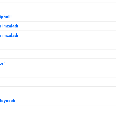
üpheli!
ı imzaladı
ı imzaladı
or'
ödeyecek