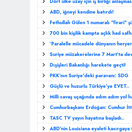
Dört ülke uzay için iş birliği anlaşmas
ABD, iğneyi kendine batırdı!
Fethullah Gülen 1 numaralı "firari" ş
700 bin kişilik kampta açlık had saf
'Paralelle mücadele dünyanın herye
Suriye müzakerelerine 7 Mart'ta de
Dışişleri Bakanlığı harekete geçti!
PKK'nın Suriye'deki paravanı: SDG
Güçlü ve huzurlu Türkiye’ye EVET..
Milli savaş uçağında adım adım yol ha
Cumhurbaşkanı Erdoğan: Cumhur İtti
TASC TV yayın hayatına başladı..
ABD'nin Louisiana eyaleti kasırgaya 