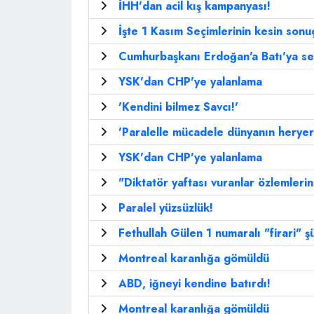
İHH'dan acil kış kampanyası!
İşte 1 Kasım Seçimlerinin kesin sonuç
Cumhurbaşkanı Erdoğan'a Batı'ya ser
YSK'dan CHP'ye yalanlama
'Kendini bilmez Savcı!'
'Paralelle mücadele dünyanın herye
YSK'dan CHP'ye yalanlama
"Diktatör yaftası vuranlar özlemlerin
Paralel yüzsüzlük!
Fethullah Gülen 1 numaralı "firari" ş
Montreal karanlığa gömüldü
ABD, iğneyi kendine batırdı!
Montreal karanlığa gömüldü