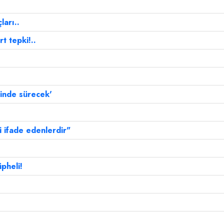
ları..
t tepki!..
rinde sürecek'
i ifade edenlerdir"
üpheli!