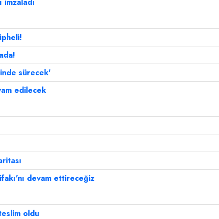
ı imzaladı
üpheli!
hada!
rinde sürecek'
vam edilecek
ritası
fakı'nı devam ettireceğiz
teslim oldu