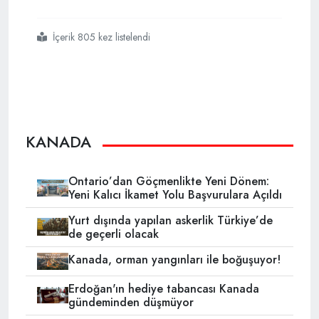
İçerik 805 kez listelendi
#uossm
#canada
#kanada
#suriye
#sağlık
KANADA
Ontario’dan Göçmenlikte Yeni Dönem:
Yeni Kalıcı İkamet Yolu Başvurulara Açıldı
Yurt dışında yapılan askerlik Türkiye’de
de geçerli olacak
Kanada, orman yangınları ile boğuşuyor!
Erdoğan'ın hediye tabancası Kanada
gündeminden düşmüyor