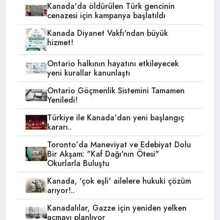
Kanada'da öldürülen Türk gencinin
cenazesi için kampanya başlatıldı
Kanada Diyanet Vakfı'ndan büyük
hizmet!
Ontario halkının hayatını etkileyecek
yeni kurallar kanunlaştı
Ontario Göçmenlik Sistemini Tamamen
Yeniledi!
Türkiye ile Kanada'dan yeni başlangıç
kararı..
Toronto’da Maneviyat ve Edebiyat Dolu
Bir Akşam: "Kaf Dağı'nın Ötesi"
Okurlarla Buluştu
Kanada, 'çok eşli' ailelere hukuki çözüm
arıyor!..
Kanadalılar, Gazze için yeniden yelken
açmayı planlıyor