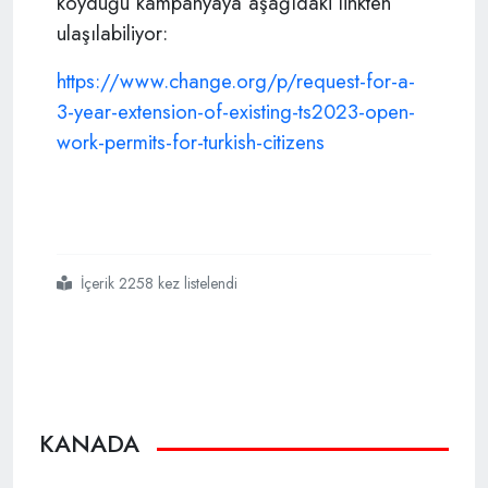
koyduğu kampanyaya aşağıdaki linkten
ulaşılabiliyor:
https://www.change.org/p/request-for-a-
3-year-extension-of-existing-ts2023-open-
work-permits-for-turkish-citizens
İçerik 2258 kez listelendi
#kanada
#depremzede türkler
#kampanya
KANADA