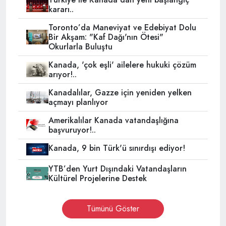
kararı..
Toronto’da Maneviyat ve Edebiyat Dolu
Bir Akşam: "Kaf Dağı'nın Ötesi"
Okurlarla Buluştu
Kanada, 'çok eşli' ailelere hukuki çözüm
arıyor!..
Kanadalılar, Gazze için yeniden yelken
açmayı planlıyor
Amerikalılar Kanada vatandaşlığına
başvuruyor!..
Kanada, 9 bin Türk'ü sınırdışı ediyor!
YTB’den Yurt Dışındaki Vatandaşların
Kültürel Projelerine Destek
Tümünü Göster