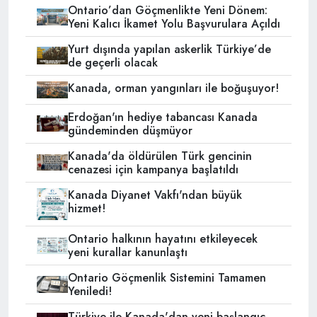
Ontario’dan Göçmenlikte Yeni Dönem:
Yeni Kalıcı İkamet Yolu Başvurulara Açıldı
Yurt dışında yapılan askerlik Türkiye’de
de geçerli olacak
Kanada, orman yangınları ile boğuşuyor!
Erdoğan'ın hediye tabancası Kanada
gündeminden düşmüyor
Kanada'da öldürülen Türk gencinin
cenazesi için kampanya başlatıldı
Kanada Diyanet Vakfı'ndan büyük
hizmet!
Ontario halkının hayatını etkileyecek
yeni kurallar kanunlaştı
Ontario Göçmenlik Sistemini Tamamen
Yeniledi!
Türkiye ile Kanada'dan yeni başlangıç