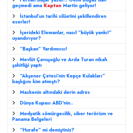
geçmedi ama
Kaptan
Martin geliyor!
İstanbul’un tarihi silüetini şekillendiren
eserler!
İçerideki Elemanlar, nasıl “büyük yankı!”
uyandırıyor?
“Başkan” Yardımcısı!
Mevlüt Çavuşoğlu ve Arda Turan nikah
şahitliği yaptı
“Akşener Çetesi’nin Kepçe Kulakları”
başlığını kim atmıştı?
Maskenin altındaki derin adres
Dünya Kupası ABD'nin..
Medyatik sömürgecilik, siber terörizm ve
Panama Belgeleri
“Hurafe” mi demiştiniz?