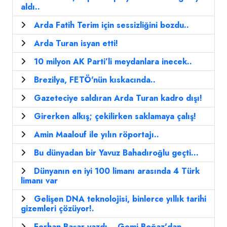
aldı..
Arda Fatih Terim için sessizliğini bozdu..
Arda Turan isyan etti!
10 milyon AK Parti’li meydanlara inecek..
Brezilya, FETÖ'nün kıskacında..
Gazeteciye saldıran Arda Turan kadro dışı!
Girerken alkış; çekilirken saklamaya çalış!
Amin Maalouf ile yılın röportajı..
Bu dünyadan bir Yavuz Bahadıroğlu geçti...
Dünyanın en iyi 100 limanı arasında 4 Türk
limanı var
Gelişen DNA teknolojisi, binlerce yıllık tarihi
gizemleri çözüyor!.
Ferhan Başar yazdı... Gemi Boğaz'dan