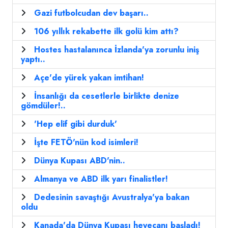
Gazi futbolcudan dev başarı..
106 yıllık rekabette ilk golü kim attı?
Hostes hastalanınca İzlanda'ya zorunlu iniş
yaptı..
Açe'de yürek yakan imtihan!
İnsanlığı da cesetlerle birlikte denize
gömdüler!..
'Hep elif gibi durduk'
İşte FETÖ'nün kod isimleri!
Dünya Kupası ABD'nin..
Almanya ve ABD ilk yarı finalistler!
Dedesinin savaştığı Avustralya'ya bakan
oldu
Kanada'da Dünya Kupası heyecanı başladı!