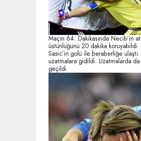
Maçın 64. Dakikasında Necib’in at
üstünlüğünü 20 dakika koruyabildi
Sasic’in golü ile beraberliğe ulaştı
uzatmalara gidildi. Uzatmalarda da
geçildi.