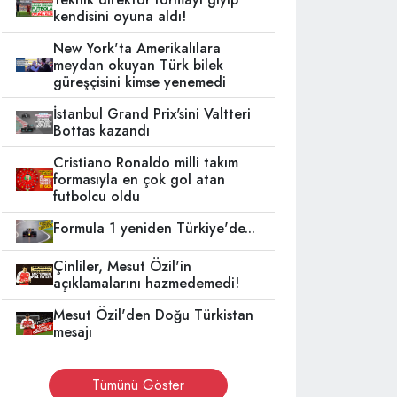
kendisini oyuna aldı!
New York'ta Amerikalılara
meydan okuyan Türk bilek
güreşçisini kimse yenemedi
İstanbul Grand Prix'sini Valtteri
Bottas kazandı
Cristiano Ronaldo milli takım
formasıyla en çok gol atan
futbolcu oldu
Formula 1 yeniden Türkiye'de...
Çinliler, Mesut Özil'in
açıklamalarını hazmedemedi!
Mesut Özil'den Doğu Türkistan
mesajı
Tümünü Göster