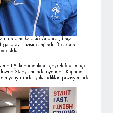
nı da olan kalecisi Angerer, başarılı
4 galip ayrılmasını sağladı. Bu skorla
kımı oldu.
önettiği kupanın ikinci çeyrek final maçı,
sdowne Stadyumu’nda oynandı. Kupanın
nci yarıya kadar yakaladıkları pozisyonlarla