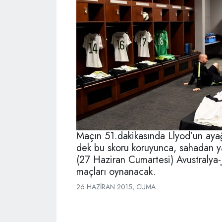
Maçın 51.dakikasında Llyod’un ay
dek bu skoru koruyunca, sahadan yar
(27 Haziran Cumartesi) Avustralya-
maçları oynanacak.
26 HAZIRAN 2015, CUMA