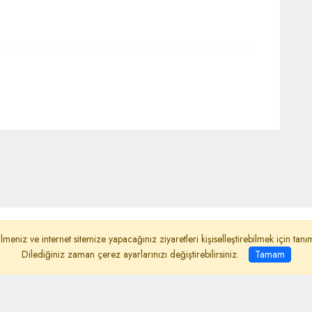
ydınlatma Metni
Reklam
Haber Gönder
lmeniz ve internet sitemize yapacağınız ziyaretleri kişiselleştirebilmek için ta
Dilediğiniz zaman çerez ayarlarınızı değiştirebilirsiniz.
Tamam