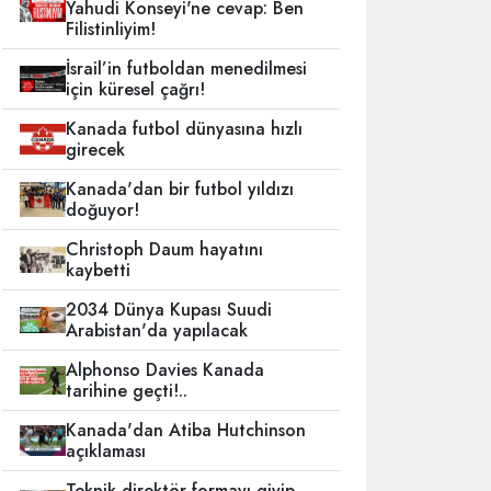
Yahudi Konseyi'ne cevap: Ben
Filistinliyim!
İsrail’in futboldan menedilmesi
için küresel çağrı!
Kanada futbol dünyasına hızlı
girecek
Kanada'dan bir futbol yıldızı
doğuyor!
Christoph Daum hayatını
kaybetti
2034 Dünya Kupası Suudi
Arabistan'da yapılacak
Alphonso Davies Kanada
tarihine geçti!..
Kanada'dan Atiba Hutchinson
açıklaması
Teknik direktör formayı giyip