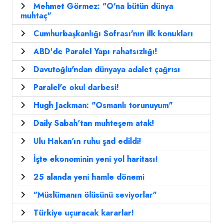
Mehmet Görmez: "O'na bütün dünya
muhtaç"
Cumhurbaşkanlığı Sofrası'nın ilk konukları
ABD'de Paralel Yapı rahatsızlığı!
Davutoğlu'ndan dünyaya adalet çağrısı
Paralel'e okul darbesi!
Hugh Jackman: "Osmanlı torunuyum"
Daily Sabah'tan muhteşem atak!
Ulu Hakan'ın ruhu şad edildi!
İşte ekonominin yeni yol haritası!
25 alanda yeni hamle dönemi
"Müslümanın ölüsünü seviyorlar"
Türkiye uçuracak kararlar!