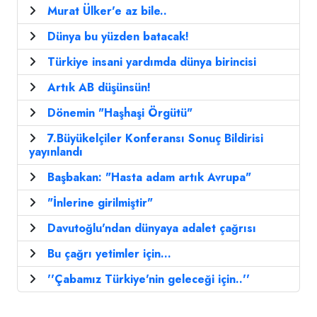
Murat Ülker'e az bile..
Dünya bu yüzden batacak!
Türkiye insani yardımda dünya birincisi
Artık AB düşünsün!
Dönemin "Haşhaşi Örgütü"
7.Büyükelçiler Konferansı Sonuç Bildirisi
yayınlandı
Başbakan: "Hasta adam artık Avrupa"
"İnlerine girilmiştir"
Davutoğlu'ndan dünyaya adalet çağrısı
Bu çağrı yetimler için...
''Çabamız Türkiye'nin geleceği için..''