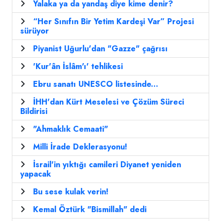
Yalaka ya da yandaş diye kime denir?
“Her Sınıfın Bir Yetim Kardeşi Var” Projesi
sürüyor
Piyanist Uğurlu'dan "Gazze" çağrısı
'Kur'ân İslâm'ı' tehlikesi
Ebru sanatı UNESCO listesinde...
İHH'dan Kürt Meselesi ve Çözüm Süreci
Bildirisi
"Ahmaklık Cemaati"
Milli İrade Deklerasyonu!
İsrail'in yıktığı camileri Diyanet yeniden
yapacak
Bu sese kulak verin!
Kemal Öztürk "Bismillah" dedi