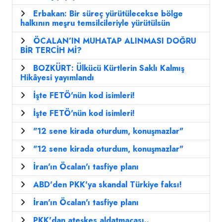
Erbakan: Bir süreç yürütülecekse bölge
halkının meşru temsilcileriyle yürütülsün
ÖCALAN’IN MUHATAP ALINMASI DOĞRU
BİR TERCİH Mİ?
BOZKÜRT: Ülkücü Kürtlerin Saklı Kalmış
Hikâyesi yayımlandı
İşte FETÖ'nün kod isimleri!
İşte FETÖ'nün kod isimleri!
"12 sene kirada oturdum, konuşmazlar"
"12 sene kirada oturdum, konuşmazlar"
İran'ın Öcalan'ı tasfiye planı
ABD'den PKK'ya skandal Türkiye faksı!
İran'ın Öcalan'ı tasfiye planı
PKK'dan ateşkes aldatmacası..