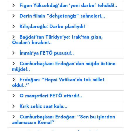
Figen Yüksekdağ'dan 'yeni darbe' tehdidi!..
Derin filmin “dehşetengiz” sahneleri…
Kılıçdaroğlu: Darbe planlıydı!
Bağdat'tan Türkiye'ye: Irak'tan çıkın,
Öcalan'ı bırakın!..
İmralı'ya FETÖ pususu!..
Cumhurbaşkanı Erdoğan'dan müjde üstüne
müjde!..
Erdoğan: ''Hepsi Vatikan'da tek millet
oldu!..''
O manşetleri FETÖ attırdı!..
Kırk sekiz saat kala…
Cumhurbaşkanı Erdoğan: ''Sen bu işlerden
anlamazsın Kemal''