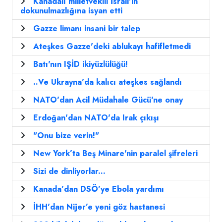
Kanadalı milletvekili İsrail'in
dokunulmazlığına isyan etti
Gazze limanı insani bir talep
Ateşkes Gazze'deki ablukayı hafifletmedi
Batı'nın IŞİD ikiyüzlülüğü!
..Ve Ukrayna'da kalıcı ateşkes sağlandı
NATO'dan Acil Müdahale Gücü'ne onay
Erdoğan'dan NATO'da Irak çıkışı
"Onu bize verin!"
New York’ta Beş Minare'nin paralel şifreleri
Sizi de dinliyorlar...
Kanada’dan DSÖ’ye Ebola yardımı
İHH'dan Nijer’e yeni göz hastanesi