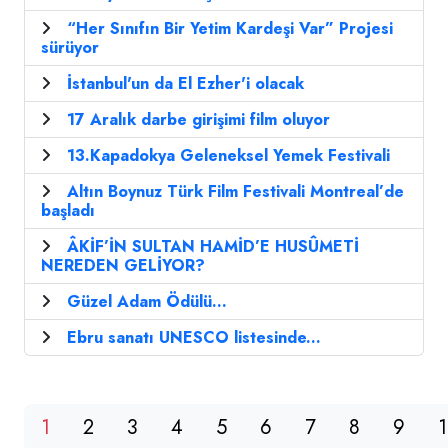
“Her Sınıfın Bir Yetim Kardeşi Var” Projesi
sürüyor
İstanbul'un da El Ezher'i olacak
17 Aralık darbe girişimi film oluyor
13.Kapadokya Geleneksel Yemek Festivali
Altın Boynuz Türk Film Festivali Montreal’de
başladı
ÂKİF’İN SULTAN HAMİD’E HUSÛMETİ
NEREDEN GELİYOR?
Güzel Adam Ödülü...
Ebru sanatı UNESCO listesinde...
1
2
3
4
5
6
7
8
9