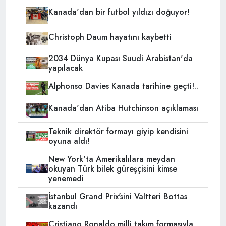
Kanada'dan bir futbol yıldızı doğuyor!
Christoph Daum hayatını kaybetti
2034 Dünya Kupası Suudi Arabistan'da
yapılacak
Alphonso Davies Kanada tarihine geçti!..
Kanada'dan Atiba Hutchinson açıklaması
Teknik direktör formayı giyip kendisini
oyuna aldı!
New York'ta Amerikalılara meydan
okuyan Türk bilek güreşçisini kimse
yenemedi
İstanbul Grand Prix'sini Valtteri Bottas
kazandı
Cristiano Ronaldo milli takım formasıyla