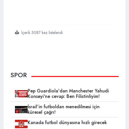
İçerik 5087 kez listelendi
#kanadada
#boy
#gazprom
#reklamları
SPOR
Pep Guardiola'dan Manchester Yahudi
Konseyi'ne cevap: Ben Filistinliyim!
İsrail’in futboldan menedilmesi için
küresel çağrı!
Kanada futbol dünyasına hızlı girecek