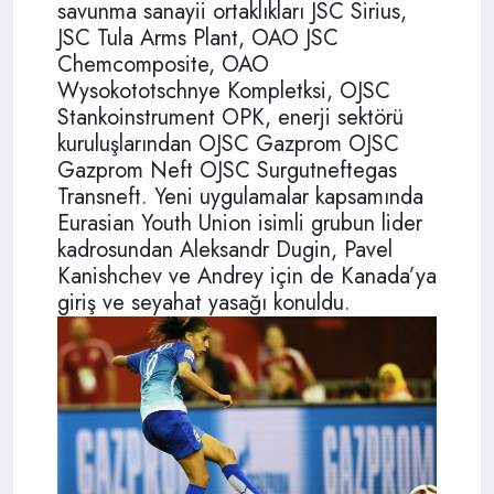
savunma sanayii ortaklıkları JSC Sirius,
JSC Tula Arms Plant, OAO JSC
Chemcomposite, OAO
Wysokototschnye Kompletksi, OJSC
Stankoinstrument OPK, enerji sektörü
kuruluşlarından OJSC Gazprom OJSC
Gazprom Neft OJSC Surgutneftegas
Transneft. Yeni uygulamalar kapsamında
Eurasian Youth Union isimli grubun lider
kadrosundan Aleksandr Dugin, Pavel
Kanishchev ve Andrey için de Kanada’ya
giriş ve seyahat yasağı konuldu.