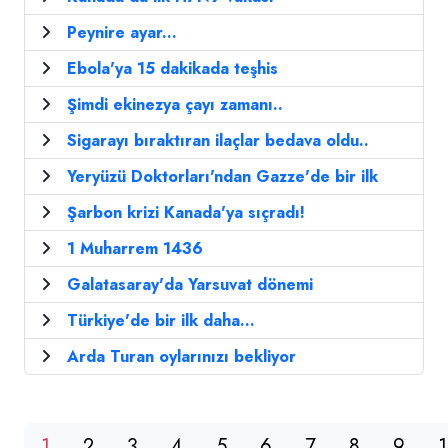
Peynire ayar...
Ebola'ya 15 dakikada teşhis
Şimdi ekinezya çayı zamanı..
Sigarayı bıraktıran ilaçlar bedava oldu..
Yeryüzü Doktorları'ndan Gazze'de bir ilk
Şarbon krizi Kanada'ya sıçradı!
1 Muharrem 1436
Galatasaray'da Yarsuvat dönemi
Türkiye'de bir ilk daha...
Arda Turan oylarınızı bekliyor
1
2
3
4
5
6
7
8
9