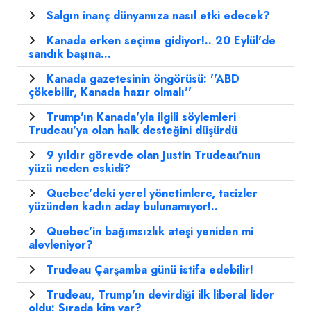
Salgın inanç dünyamıza nasıl etki edecek?
Kanada erken seçime gidiyor!.. 20 Eylül'de
sandık başına...
Kanada gazetesinin öngörüsü: ''ABD
çökebilir, Kanada hazır olmalı''
Trump'ın Kanada'yla ilgili söylemleri
Trudeau'ya olan halk desteğini düşürdü
9 yıldır görevde olan Justin Trudeau'nun
yüzü neden eskidi?
Quebec'deki yerel yönetimlere, tacizler
yüzünden kadın aday bulunamıyor!..
Quebec'in bağımsızlık ateşi yeniden mi
alevleniyor?
Trudeau Çarşamba günü istifa edebilir!
Trudeau, Trump'ın devirdiği ilk liberal lider
oldu: Sırada kim var?