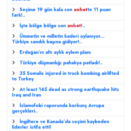
Seçime 19 gün kala son
anket
te 11 puan
fark!..
İşte bölge bölge son
anket
!..
Ümmetin ve milletin kaderi oylanıyor...
Türkiye sandık başına gidiyor!..
Erdoğan’ın altı aylık eylem planı
Türkiye düşmanlığı pahalıya patladı!..
35 Somalis injured in truck bombing airlifted
to Turkey
At least 145 dead as strong earthquake hits
Iraq and Iran
İslamofobi raporunda korkunç Avrupa
gerçekleri..
İngiltere ve Kanada’da seçimi kaybeden
liderler istifa etti!