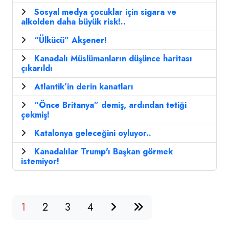
Sosyal medya çocuklar için sigara ve
alkolden daha büyük risk!..
“Ülkücü” Akşener!
Kanadalı Müslümanların düşünce haritası
çıkarıldı
Atlantik’in derin kanatları
“Önce Britanya” demiş, ardından tetiği
çekmiş!
Katalonya geleceğini oyluyor..
Kanadalılar Trump'ı Başkan görmek
istemiyor!
1
2
3
4