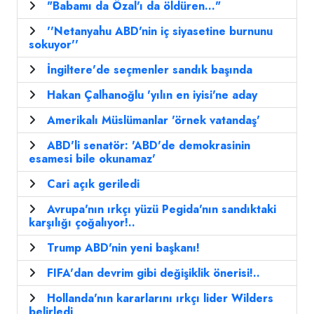
"Babamı da Özal'ı da öldüren..."
''Netanyahu ABD'nin iç siyasetine burnunu
sokuyor''
İngiltere'de seçmenler sandık başında
Hakan Çalhanoğlu 'yılın en iyisi'ne aday
Amerikalı Müslümanlar 'örnek vatandaş'
ABD'li senatör: 'ABD'de demokrasinin
esamesi bile okunamaz'
Cari açık geriledi
Avrupa'nın ırkçı yüzü Pegida'nın sandıktaki
karşılığı çoğalıyor!..
Trump ABD'nin yeni başkanı!
FIFA'dan devrim gibi değişiklik önerisi!..
Hollanda'nın kararlarını ırkçı lider Wilders
belirledi