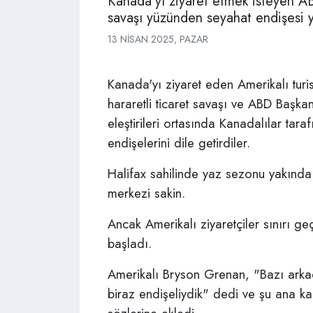
Kanada'yı ziyaret etmek isteyen ABD
savaşı yüzünden seyahat endişesi ya
13 NISAN 2025, PAZAR
Kanada'yı ziyaret eden Amerikalı turi
hararetli ticaret savaşı ve ABD Başka
eleştirileri ortasında Kanadalılar tar
endişelerini dile getirdiler.
Halifax sahilinde yaz sezonu yakında
merkezi sakin.
Ancak Amerikalı ziyaretçiler sınırı g
başladı.
Amerikalı Bryson Grenan, "Bazı arkad
biraz endişeliydik" dedi ve şu ana ka