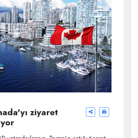
nada'yı ziyaret
uyor