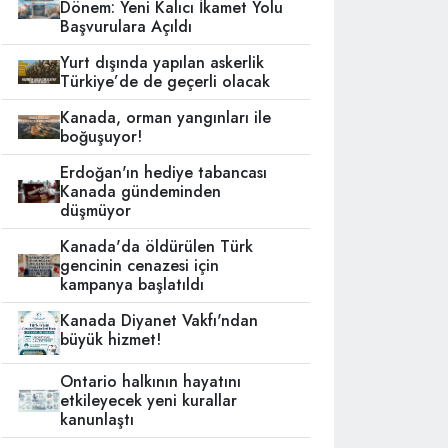
Dönem: Yeni Kalıcı İkamet Yolu
Başvurulara Açıldı
Yurt dışında yapılan askerlik
Türkiye’de de geçerli olacak
Kanada, orman yangınları ile
boğuşuyor!
Erdoğan'ın hediye tabancası
Kanada gündeminden
düşmüyor
Kanada'da öldürülen Türk
gencinin cenazesi için
kampanya başlatıldı
Kanada Diyanet Vakfı'ndan
büyük hizmet!
Ontario halkının hayatını
etkileyecek yeni kurallar
kanunlaştı