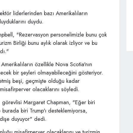
ktör liderlerinden bazı Amerikalıların
uyduklarını duydu.
bell, "Rezervasyon personelimizle bunu çok
rizm Birliği bunu aylık olarak izliyor ve bu
dı."
 Amerikalıların özellikle Nova Scotia'nın
ecek bir şeyleri olmayabileceğini gösteriyor.
yetmiş beşi, geçmişte olduğu kadar
misafirperver olacaklarını söyledi.
 görevlisi Margaret Chapman, "Eğer biri
 burada biri Trump'ı desteklemiyorsa,
ndişe duyuyor" dedi.
luğu misafirperver olacaklarını ve turizmin