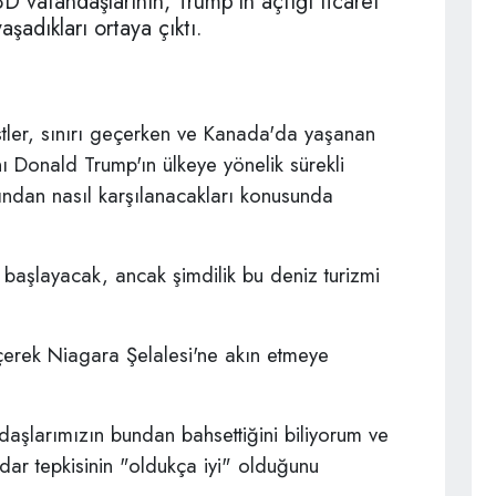
 vatandaşlarının, Trump'ın açtığı ticaret
şadıkları ortaya çıktı.
stler, sınırı geçerken ve Kanada'da yaşanan
nı Donald Trump'ın ülkeye yönelik sürekli
afından nasıl karşılanacakları konusunda
 başlayacak, ancak şimdilik bu deniz turizmi
eçerek Niagara Şelalesi'ne akın etmeye
aşlarımızın bundan bahsettiğini biliyorum ve
dar tepkisinin "oldukça iyi" olduğunu