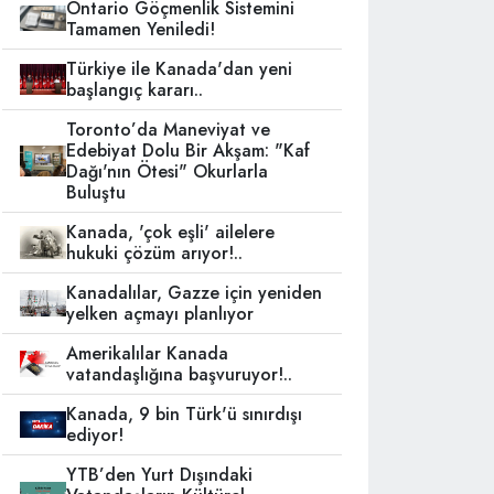
Ontario Göçmenlik Sistemini
Tamamen Yeniledi!
Türkiye ile Kanada'dan yeni
başlangıç kararı..
Toronto’da Maneviyat ve
Edebiyat Dolu Bir Akşam: "Kaf
Dağı'nın Ötesi" Okurlarla
Buluştu
Kanada, 'çok eşli' ailelere
hukuki çözüm arıyor!..
Kanadalılar, Gazze için yeniden
yelken açmayı planlıyor
Amerikalılar Kanada
vatandaşlığına başvuruyor!..
Kanada, 9 bin Türk'ü sınırdışı
ediyor!
YTB’den Yurt Dışındaki