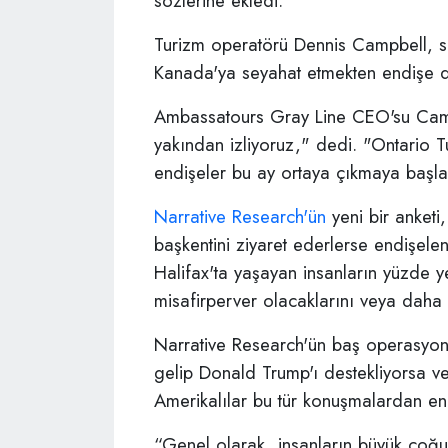
sözlerine ekledi.
Turizm operatörü Dennis Campbell, se
Kanada'ya seyahat etmekten endişe d
Ambassatours Gray Line CEO'su Camp
yakından izliyoruz," dedi. "Ontario Tu
endişeler bu ay ortaya çıkmaya başla
Narrative Research'ün
yeni bir anketi,
başkentini ziyaret ederlerse endişelen
Halifax'ta yaşayan insanların yüzde 
misafirperver olacaklarını veya daha 
Narrative Research'ün baş operasyon
gelip Donald Trump'ı destekliyorsa ve
Amerikalılar bu tür konuşmalardan e
“Genel olarak, insanların büyük çoğun