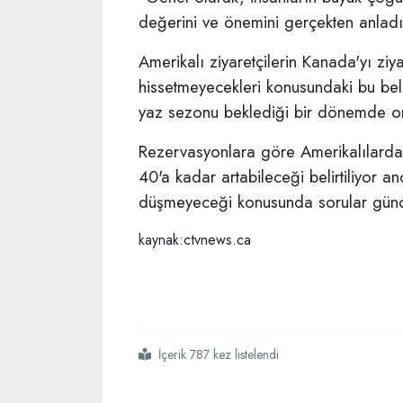
değerini ve önemini gerçekten anladık
Amerikalı ziyaretçilerin Kanada'yı zi
hissetmeyecekleri konusundaki bu beli
yaz sezonu beklediği bir dönemde ort
Rezervasyonlara göre Amerikalılardan
40'a kadar artabileceği belirtiliyor a
düşmeyeceği konusunda sorular gün
kaynak:ctvnews.ca
İçerik 787 kez listelendi
#kanada
#abd
#turist