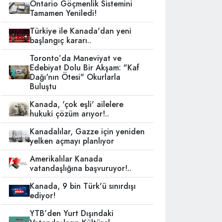
Ontario Göçmenlik Sistemini
Tamamen Yeniledi!
Türkiye ile Kanada'dan yeni
başlangıç kararı..
Toronto’da Maneviyat ve
Edebiyat Dolu Bir Akşam: "Kaf
Dağı'nın Ötesi" Okurlarla
Buluştu
Kanada, 'çok eşli' ailelere
hukuki çözüm arıyor!..
Kanadalılar, Gazze için yeniden
yelken açmayı planlıyor
Amerikalılar Kanada
vatandaşlığına başvuruyor!..
Kanada, 9 bin Türk'ü sınırdışı
ediyor!
YTB’den Yurt Dışındaki