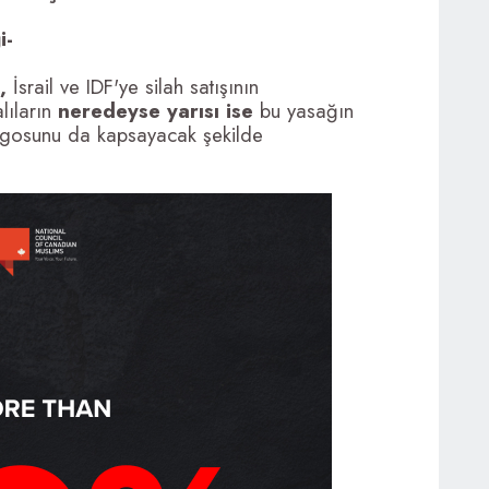
i-
ı,
İsrail ve IDF'ye silah satışının
lıların
neredeyse yarısı ise
bu yasağın
argosunu da kapsayacak şekilde