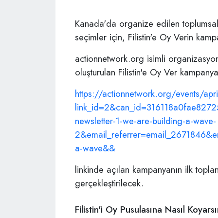
Kanada'da organize edilen toplumsal 
seçimler için, Filistin'e Oy Verin kamp
actionnetwork.org isimli organizasyon
oluşturulan Filistin'e Oy Ver kampanya
https://actionnetwork.org/events/apr
link_id=2&can_id=316118a0fae827
newsletter-1-we-are-building-a-wave-
2&email_referrer=email_2671846&ema
a-wave&&
linkinde açılan kampanyanın ilk topl
gerçekleştirilecek.
Filistin'i Oy Pusulasına Nasıl Koyars