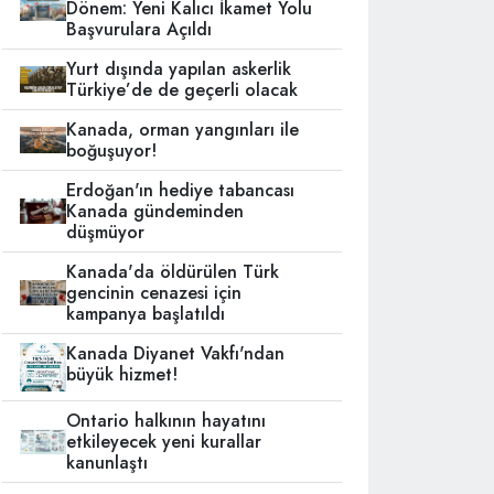
Dönem: Yeni Kalıcı İkamet Yolu
Başvurulara Açıldı
Yurt dışında yapılan askerlik
Türkiye’de de geçerli olacak
Kanada, orman yangınları ile
boğuşuyor!
Erdoğan'ın hediye tabancası
Kanada gündeminden
düşmüyor
Kanada'da öldürülen Türk
gencinin cenazesi için
kampanya başlatıldı
Kanada Diyanet Vakfı'ndan
büyük hizmet!
Ontario halkının hayatını
etkileyecek yeni kurallar
kanunlaştı