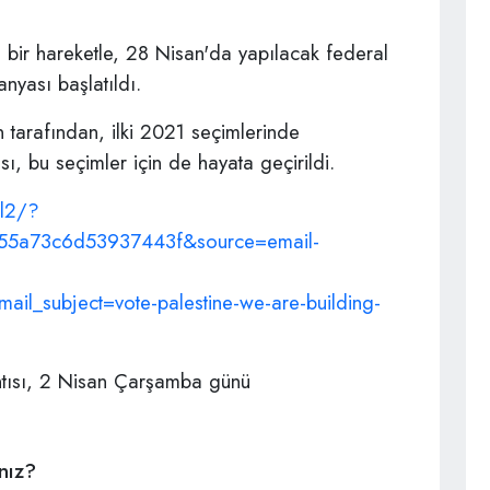
bir hareketle, 28 Nisan'da yapılacak federal
anyası başlatıldı.
 tarafından, ilki 2021 seçimlerinde
sı, bu seçimler için de hayata geçirildi.
il2/?
255a73c6d53937443f&source=email-
il_subject=vote-palestine-we-are-building-
antısı, 2 Nisan Çarşamba günü
ınız?