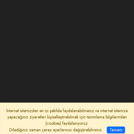
İnternet sitemizden en iyi şekilde faydalanabilmeniz ve internet sitemize
yapacağınız ziyaretleri kişiselleştirebilmek için tanımlama bilgilerinden
(cookies) faydalanıyoruz.
Dilediğiniz zaman çerez ayarlarınızı değiştirebilirsiniz.
Tamam