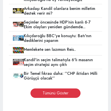
Arkadaşı Kandil olanlara benim milletim
destek verir mi?
Seçimler öncesinde HDP'nin kanlı 6-7
Ekim olayları yeniden gündemde...
Kılıçdaroğlu BBC'ye konuştu: Batı'nın
dediklerini yaparım
Memlekete sen lazımsın Reis..
Kandil'in seçim talimatıyla 6'lı masanın
seçim stratejisi aynı çıktı
Bir Temel fıkrası daha: ''CHP iktidarı Milli
Görüşçü olacak''
Tümünü Göster