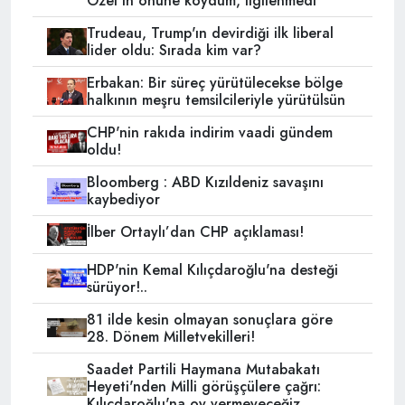
Özel'in önüne koydum, ilgilenmedi
Trudeau, Trump'ın devirdiği ilk liberal
lider oldu: Sırada kim var?
Erbakan: Bir süreç yürütülecekse bölge
halkının meşru temsilcileriyle yürütülsün
CHP'nin rakıda indirim vaadi gündem
oldu!
Bloomberg : ABD Kızıldeniz savaşını
kaybediyor
İlber Ortaylı’dan CHP açıklaması!
HDP'nin Kemal Kılıçdaroğlu'na desteği
sürüyor!..
81 ilde kesin olmayan sonuçlara göre
28. Dönem Milletvekilleri!
Saadet Partili Haymana Mutabakatı
Heyeti'nden Milli görüşçülere çağrı:
Kılıçdaroğlu'na oy vermeyeceğiz