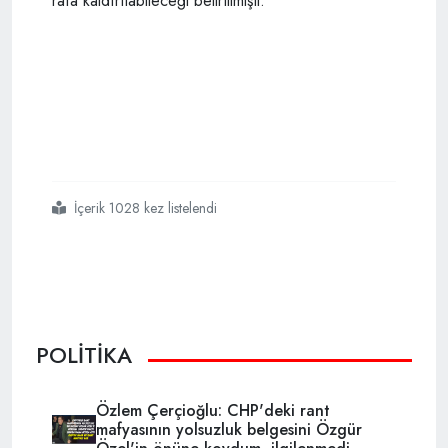
rafa kaldırılabileceği belirtilmişti.
İçerik 1028 kez listelendi
#kılıçdaroğlu
#bbcye
#konuştu
#batının
#dediklerini
#yaparım
POLİTİKA
Özlem Çerçioğlu: CHP'deki rant
mafyasının yolsuzluk belgesini Özgür