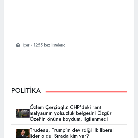
İçerik 1255 kez listelendi
#arkadaşı
#kandil
#olanlara
#benim
#milletim
#destek
#verir
#mi
POLİTİKA
Özlem Çerçioğlu: CHP'deki rant
mafyasının yolsuzluk belgesini Özgür
Özel'in önüne koydum, ilgilenmedi
Trudeau, Trump'ın devirdiği ilk liberal
lider oldu: Sırada kim var?