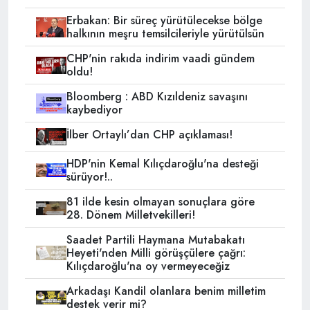
Erbakan: Bir süreç yürütülecekse bölge
halkının meşru temsilcileriyle yürütülsün
CHP'nin rakıda indirim vaadi gündem
oldu!
Bloomberg : ABD Kızıldeniz savaşını
kaybediyor
İlber Ortaylı’dan CHP açıklaması!
HDP'nin Kemal Kılıçdaroğlu'na desteği
sürüyor!..
81 ilde kesin olmayan sonuçlara göre
28. Dönem Milletvekilleri!
Saadet Partili Haymana Mutabakatı
Heyeti'nden Milli görüşçülere çağrı:
Kılıçdaroğlu'na oy vermeyeceğiz
Arkadaşı Kandil olanlara benim milletim
destek verir mi?