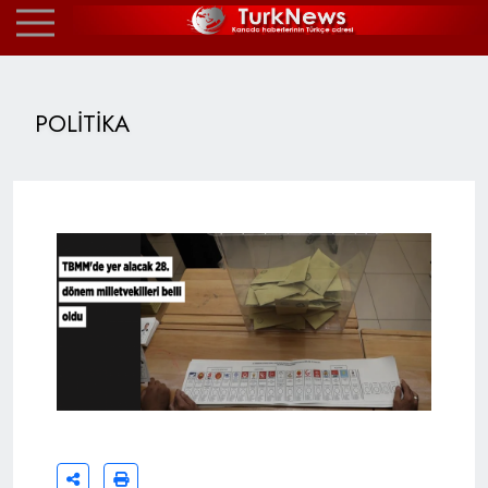
POLİTİKA