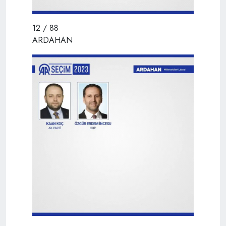
12
/ 88
ARDAHAN