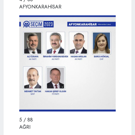
AFYONKARAHİSAR
5
/ 88
AĞRI