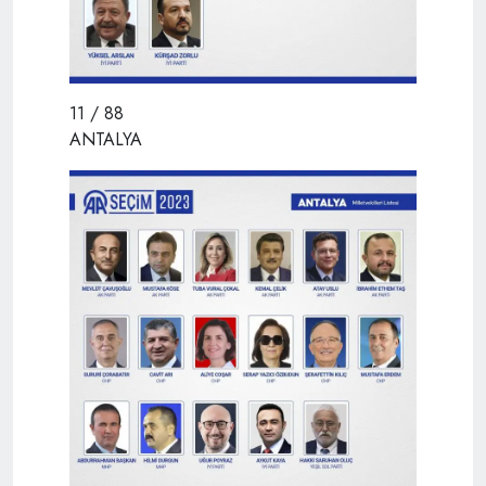
11
/ 88
ANTALYA