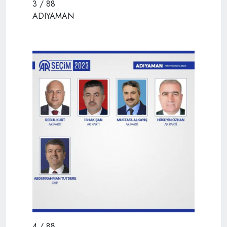
3
/ 88
ADIYAMAN
4
/ 88