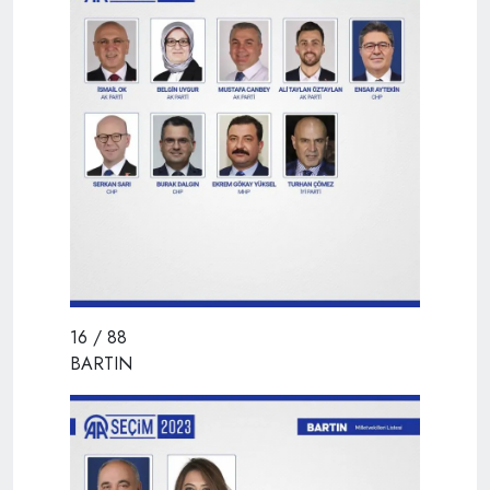
16
/ 88
BARTIN