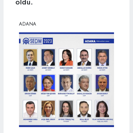
oldu.
ADANA