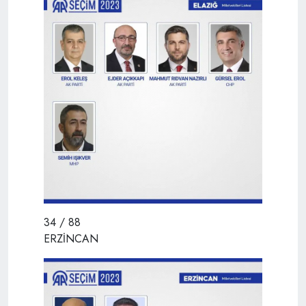
34
/ 88
ERZİNCAN