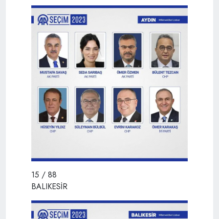
15
/ 88
BALIKESİR