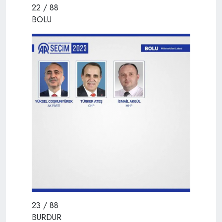
22
/ 88
BOLU
23
/ 88
BURDUR