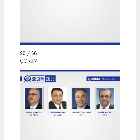
28
/ 88
ÇORUM