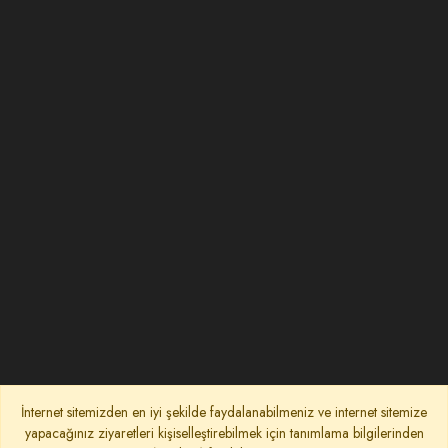
İnternet sitemizden en iyi şekilde faydalanabilmeniz ve internet sitemize
yapacağınız ziyaretleri kişiselleştirebilmek için tanımlama bilgilerinden