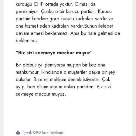
kurduğu CHP ortada yoktur. Olması da
gerekmiyor. Çünkü o bir kurucu partidir. Kurucu
partinin kendine göre kurucu kadroları vardır ve
ona hizmet eden kadroları vardır.Bunun ilelebet
devam etmesi beklenmez. Ama bu hale gelmesi de
beklenmez.
"Biz sizi sevmeye mecbur muyuz"
Bir otobüs iyi işlemiyorsa müşteri bir kez ona
mahkumdur. İkincisinde o müşteriler başka bir şey
bulurlar. Bize eli mahkum demek istiyorlar. Çok
ayıp, ben olsam atarım onları partiden. Biz sizi
sevmeye mecbur muyuz.
İçerik 989 kez listelendi
#ilber
#ortaylı dan
#chp
#açıklaması