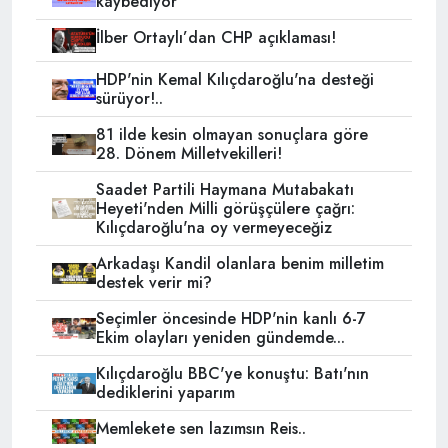
kaybediyor
İlber Ortaylı’dan CHP açıklaması!
HDP'nin Kemal Kılıçdaroğlu'na desteği
sürüyor!..
81 ilde kesin olmayan sonuçlara göre
28. Dönem Milletvekilleri!
Saadet Partili Haymana Mutabakatı
Heyeti'nden Milli görüşçülere çağrı:
Kılıçdaroğlu'na oy vermeyeceğiz
Arkadaşı Kandil olanlara benim milletim
destek verir mi?
Seçimler öncesinde HDP'nin kanlı 6-7
Ekim olayları yeniden gündemde...
Kılıçdaroğlu BBC'ye konuştu: Batı'nın
dediklerini yaparım
Memlekete sen lazımsın Reis..