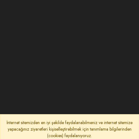
İnternet sitemizden en iyi şekilde faydalanabilmeniz ve internet sitemize
yapacağınız ziyaretleri kişiselleştirebilmek için tanımlama bilgilerinden
(cookies) faydalanıyoruz.