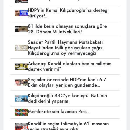
HDP'nin Kemal Kılıçdaroğlu'na desteği
sürüyor!..
81 ilde kesin olmayan sonuçlara göre
28. Dönem Milletvekilleri!
Saadet Partili Haymana Mutabakatı
Heyeti'nden Milli görüşçülere çağrı:
Kılıçdaroğlu'na oy vermeyeceğiz
Arkadaşı Kandil olanlara benim milletim
destek verir mi?
Seçimler öncesinde HDP'nin kanlı 6-7
Ekim olayları yeniden gündemde...
Kılıçdaroğlu BBC'ye konuştu: Batı'nın
dediklerini yaparım
Memlekete sen lazımsın Reis..
Kandil'in seçim talimatıyla 6'lı masanın
seçim stratejisi aynı çıktı