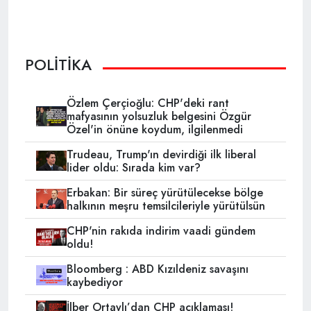
POLİTİKA
Özlem Çerçioğlu: CHP'deki rant
mafyasının yolsuzluk belgesini Özgür
Özel'in önüne koydum, ilgilenmedi
Trudeau, Trump'ın devirdiği ilk liberal
lider oldu: Sırada kim var?
Erbakan: Bir süreç yürütülecekse bölge
halkının meşru temsilcileriyle yürütülsün
CHP'nin rakıda indirim vaadi gündem
oldu!
Bloomberg : ABD Kızıldeniz savaşını
kaybediyor
İlber Ortaylı’dan CHP açıklaması!