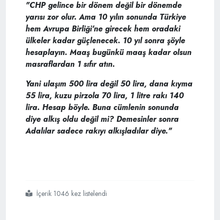
"CHP gelince bir dönem değil bir dönemde
yarısı zor olur. Ama 10 yılın sonunda Türkiye
hem Avrupa Birliği'ne girecek hem oradaki
ülkeler kadar güçlenecek. 10 yıl sonra şöyle
hesaplayın. Maaş bugünkü maaş kadar olsun
masraflardan 1 sıfır atın.
Yani ulaşım 500 lira değil 50 lira, dana kıyma
55 lira, kuzu pirzola 70 lira, 1 litre rakı 140
lira. Hesap böyle. Buna cümlenin sonunda
diye alkış oldu değil mi? Demesinler sonra
Adalılar sadece rakıyı alkışladılar diye."
İçerik 1046 kez listelendi
#chpnin
#rakıda
#indirim
#vaadi
#gündem
#oldu