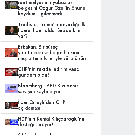
rant mafyasının yolsuzluk
belgesini Özgür Özel'in önüne
koydum, ilgilenmedi
Trudeau, Trump'ın devirdiği ilk
liberal lider oldu: Sırada kim
var?
Erbakan: Bir süreç
yürütülecekse bölge halkının
meşru temsilcileriyle yürütülsün
CHP'nin rakıda indirim vaadi
gündem oldu!
Bloomberg : ABD Kızıldeniz
savaşını kaybediyor
İlber Ortaylı’dan CHP
açıklaması!
HDP'nin Kemal Kılıçdaroğlu'na
desteği sürüyor!..