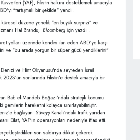
uvvetleri (YAF), Filistin halkını desteklemek amacıyla
BD'yi "tartışmalı bir şekilde" yendi .
küresel düzene yönelik "en büyük sürprizi" ve
er uzmanı Hal Brands,
Bloomberg
için yazdı .
caret yolları üzerinde kendini ilan eden ABD'ye karşı
ni ve "bu arada yorgun bir süper gücü yendiklerini"
n Denizi ve Hint Okyanusu'nda seyreden İsrail
 2023'ün sonlarında Filistin'e destek amacıyla bir
ayan Bab el-Mandeb Boğazı'ndaki stratejik konumu
i gemilerin hareketini kolayca sınırlayabilmiştir.
deniz'e bağlayan
Süveyş
Kanalı'ndaki trafik yarıdan
imanı Eilat, YAF'ın operasyonları nedeniyle iflas etti.
ekleştirdikleri son saldırıya dikkat çekerek