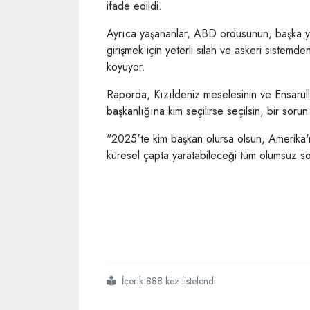
ifade edildi.
Ayrıca yaşananlar, ABD ordusunun, başka y
girişmek için yeterli silah ve askeri siste
koyuyor.
Raporda, Kızıldeniz meselesinin ve Ensarul
başkanlığına kim seçilirse seçilsin, bir sor
"2025'te kim başkan olursa olsun, Amerika'
küresel çapta yaratabileceği tüm olumsuz s
İçerik 888 kez listelendi
#bloomberg
#abd
#kızıldeniz
#savaşını
#kaybediyor