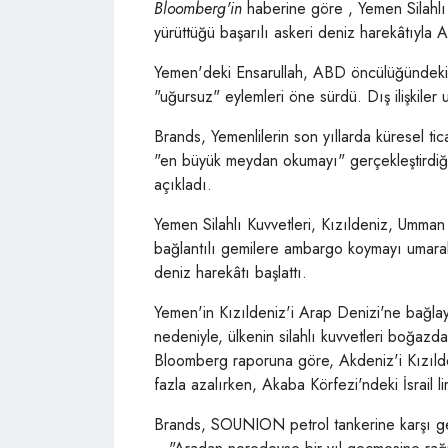
Bloomberg'in
haberine göre , Yemen Silahlı K
yürüttüğü başarılı askeri deniz harekâtıyla A
Yemen'deki Ensarullah, ABD öncülüğündeki 
"uğursuz" eylemleri öne sürdü. Dış ilişkil
Brands, Yemenlilerin son yıllarda küresel ti
"en büyük meydan okumayı" gerçekleştirdiği
açıkladı.
Yemen Silahlı Kuvvetleri, Kızıldeniz, Umma
bağlantılı gemilere ambargo koymayı umarak
deniz harekâtı başlattı.
Yemen'in Kızıldeniz'i Arap Denizi'ne bağl
nedeniyle, ülkenin silahlı kuvvetleri boğazdak
Bloomberg raporuna göre, Akdeniz'i Kızıl
fazla azalırken, Akaba Körfezi'ndeki İsrail l
Brands, SOUNION petrol tankerine karşı gerç