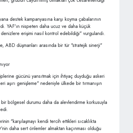
men, grubun caydırılmış olmaktan çok cesaretlendiği
ana destek kampanyasına karşı koyma çabalarının
tildi. YAF'ın nispeten daha ucuz ve daha küçük
denizlere erişimi nasıl kontrol edebildiği" vurgulandı.
, ABD düşmanları arasında bir tür "stratejik sinerji"
ınıyor
lerine gücünü yansıtmak için ihtiyaç duyduğu askeri
eri aşırı genişleme" nedeniyle ülkede bir tırmanışın
 bir bölgesel durumu daha da alevlendirme korkusuyla
dedi.
nin "karşılaşmayı kendi tercih ettikleri sıcaklıkta
'nin daha sert önlemler almaktan kaçınması olduğu