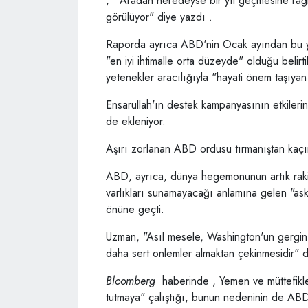
, "Aradan neredeyse bir yıl geçmesine rağ
görülüyor" diye yazdı .
Raporda ayrıca ABD'nin Ocak ayından bu y
"en iyi ihtimalle orta düzeyde" olduğu belir
yetenekler aracılığıyla "hayati önem taşıyan 
Ensarullah'ın destek kampanyasının etkilerine
de ekleniyor.
Aşırı zorlanan ABD ordusu tırmanıştan kaç
ABD, ayrıca, dünya hegemonunun artık rakip
varlıkları sunamayacağı anlamına gelen "ask
önüne geçti.
Uzman, "Asıl mesele, Washington'un gergin
daha sert önlemler almaktan çekinmesidir" 
Bloomberg
haberinde , Yemen ve müttefikleri
tutmaya" çalıştığı, bunun nedeninin de ABD