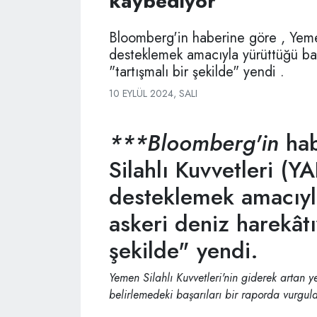
kaybediyor
Bloomberg'in haberine göre , Yemen S
desteklemek amacıyla yürüttüğü baş
"tartışmalı bir şekilde" yendi .
10 EYLÜL 2024, SALI
***Bloomberg'in
hab
Silahlı Kuvvetleri (YAF
desteklemek amacıyla
askeri deniz harekâtı
şekilde" yendi.
Yemen Silahlı Kuvvetleri'nin giderek artan yet
belirlemedeki başarıları bir raporda vurgul