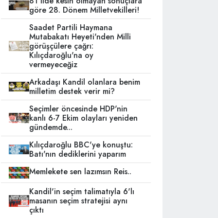
81 ilde kesin olmayan sonuçlara
göre 28. Dönem Milletvekilleri!
Saadet Partili Haymana
Mutabakatı Heyeti'nden Milli
görüşçülere çağrı:
Kılıçdaroğlu'na oy
vermeyeceğiz
Arkadaşı Kandil olanlara benim
milletim destek verir mi?
Seçimler öncesinde HDP'nin
kanlı 6-7 Ekim olayları yeniden
gündemde...
Kılıçdaroğlu BBC'ye konuştu:
Batı'nın dediklerini yaparım
Memlekete sen lazımsın Reis..
Kandil'in seçim talimatıyla 6'lı
masanın seçim stratejisi aynı
çıktı