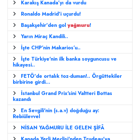
Karakış Kanada’yı da vurdu
Ronaldo Madrid'i uçurdu!
Başakşehir'den gol
yağmuru
!
Yarın Miraç Kandili..
İşte CHP’nin Makarios’u..
İşte Türkiye'nin ilk banka soyguncusu ve
hikayesi..
FETÖ'de ortalık toz-duman!.. Örgüttekiler
birbirine girdi...
İstanbul Grand Prix'sini Valtteri Bottas
kazandı
En Sevgili'nin (s.a.v) doğduğu ay:
Rebiülevvel
NİSAN YAĞMURU İLE GELEN ŞİFÂ
Kanada Yerli Meclisi'nden Trudeau'ya