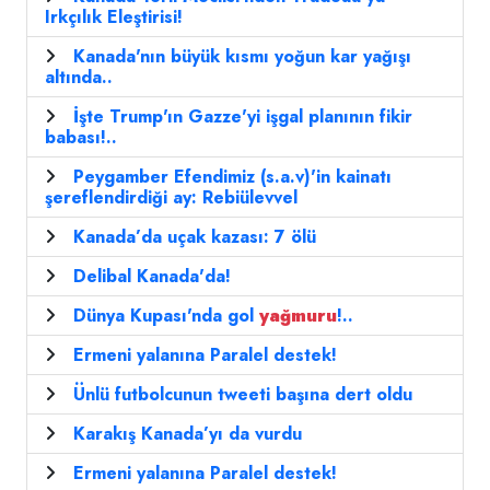
Irkçılık Eleştirisi!
Kanada'nın büyük kısmı yoğun kar yağışı
altında..
İşte Trump'ın Gazze'yi işgal planının fikir
babası!..
Peygamber Efendimiz (s.a.v)'in kainatı
şereflendirdiği ay: Rebiülevvel
Kanada’da uçak kazası: 7 ölü
Delibal Kanada'da!
Dünya Kupası'nda gol
yağmuru
!..
Ermeni yalanına Paralel destek!
Ünlü futbolcunun tweeti başına dert oldu
Karakış Kanada’yı da vurdu
Ermeni yalanına Paralel destek!