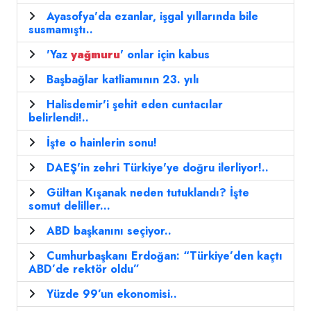
Ayasofya'da ezanlar, işgal yıllarında bile
susmamıştı..
'Yaz
yağmuru
' onlar için kabus
Başbağlar katliamının 23. yılı
Halisdemir'i şehit eden cuntacılar
belirlendi!..
İşte o hainlerin sonu!
DAEŞ'in zehri Türkiye'ye doğru ilerliyor!..
Gültan Kışanak neden tutuklandı? İşte
somut deliller...
ABD başkanını seçiyor..
Cumhurbaşkanı Erdoğan: “Türkiye’den kaçtı
ABD’de rektör oldu”
Yüzde 99’un ekonomisi..