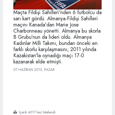
Maçta Fildişi Sahilleri'nden 6 futbolcu da
sarı kart gördü. Almanya-Fildişi Sahilleri
maçını Kanada'dan Marie Jose
Charbonneau yönetti. Almanya bu skorla
B Grubu'nun da lideri oldu. Almanya
Kadınlar Milli Takımı, bundan önceki en
farklı skorlu karşılaşmasını, 2011 yılında
Kazakistan'la oynadığı maçı 17-0
kazanarak elde etmişti.
07 HAZIRAN 2015, PAZAR
İçerik 4017 kez listelendi
#dünya
#kupasında
#gol
#yağmuru