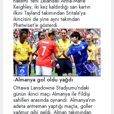
hakemi Yeni Zelandalı Anna-Marie
Keighley, iki kez kaldırdığı sarı kartın
ilkini Tayland takımından Sritala'ya
ikincisini de yine aynı takımdan
Phetwiset'e gösterdi.
-Almanya gol oldu yağdı
Ottawa Lansdowne Stadyumu'ndaki
günün ikinci maçı Almanya ile Fildişi
sahilleri arasında oynandı. Almanya'nın
adeta antreman yaptığı maçta, goller
yağmur gibi geldi. Alman takımından