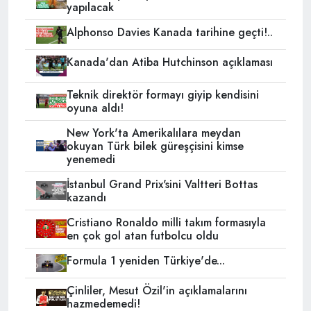
yapılacak
Alphonso Davies Kanada tarihine geçti!..
Kanada'dan Atiba Hutchinson açıklaması
Teknik direktör formayı giyip kendisini
oyuna aldı!
New York'ta Amerikalılara meydan
okuyan Türk bilek güreşçisini kimse
yenemedi
İstanbul Grand Prix'sini Valtteri Bottas
kazandı
Cristiano Ronaldo milli takım formasıyla
en çok gol atan futbolcu oldu
Formula 1 yeniden Türkiye'de...
Çinliler, Mesut Özil'in açıklamalarını
hazmedemedi!