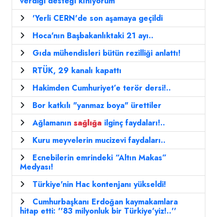
verdiği desteği kınıyorum
'Yerli CERN'de son aşamaya geçildi
Hoca'nın Başbakanlıktaki 21 ayı..
Gıda mühendisleri bütün rezilliği anlattı!
RTÜK, 29 kanalı kapattı
Hakimden Cumhuriyet’e terör dersi!..
Bor katkılı "yanmaz boya" ürettiler
Ağlamanın
sağlığa
ilginç faydaları!..
Kuru meyvelerin mucizevi faydaları..
Ecnebilerin emrindeki “Altın Makas”
Medyası!
Türkiye'nin Hac kontenjanı yükseldi!
Cumhurbaşkanı Erdoğan kaymakamlara
hitap etti: ''83 milyonluk bir Türkiye'yiz!..''