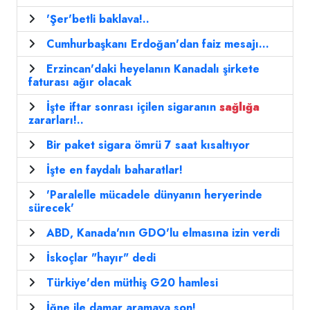
'Şer'betli baklava!..
Cumhurbaşkanı Erdoğan'dan faiz mesajı...
Erzincan'daki heyelanın Kanadalı şirkete
faturası ağır olacak
İşte iftar sonrası içilen sigaranın
sağlığa
zararları!..
Bir paket sigara ömrü 7 saat kısaltıyor
İşte en faydalı baharatlar!
'Paralelle mücadele dünyanın heryerinde
sürecek'
ABD, Kanada'nın GDO'lu elmasına izin verdi
İskoçlar "hayır" dedi
Türkiye'den müthiş G20 hamlesi
İğne ile damar aramaya son!