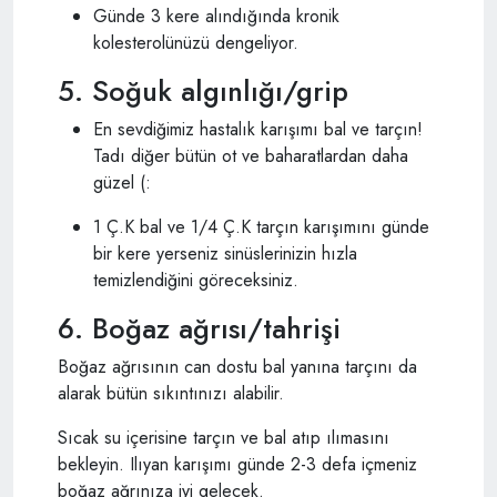
Günde 3 kere alındığında kronik
kolesterolünüzü dengeliyor.
5. Soğuk algınlığı/grip
En sevdiğimiz hastalık karışımı bal ve tarçın!
Tadı diğer bütün ot ve baharatlardan daha
güzel (:
1 Ç.K bal ve 1/4 Ç.K tarçın karışımını günde
bir kere yerseniz sinüslerinizin hızla
temizlendiğini göreceksiniz.
6. Boğaz ağrısı/tahrişi
Boğaz ağrısının can dostu bal yanına tarçını da
alarak bütün sıkıntınızı alabilir.
Sıcak su içerisine tarçın ve bal atıp ılımasını
bekleyin. Ilıyan karışımı günde 2-3 defa içmeniz
boğaz ağrınıza iyi gelecek.