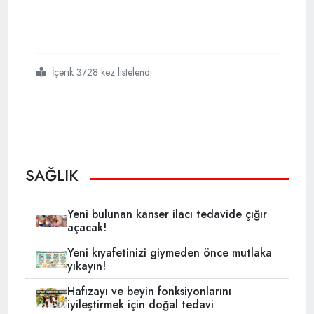
İçerik 3728 kez listelendi
#her
#gün
#kaşık
#bal tarçın
#yerseniz
SAĞLIK
Yeni bulunan kanser ilacı tedavide çığır
açacak!
Yeni kıyafetinizi giymeden önce mutlaka
yıkayın!
Hafızayı ve beyin fonksiyonlarını
iyileştirmek için doğal tedavi