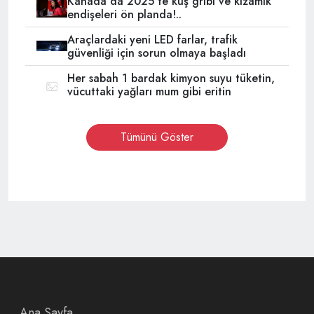
Kanada'da 2025'te kuş gribi ve kızamık
endişeleri ön planda!..
Araçlardaki yeni LED farlar, trafik
güvenliği için sorun olmaya başladı
Her sabah 1 bardak kimyon suyu tüketin,
vücuttaki yağları mum gibi eritin
Tümünü Göster
Ana Sayfa