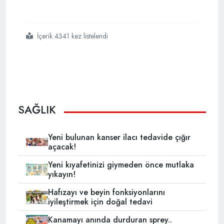
İçerik 4341 kez listelendi
#adı
#da
#güzel
#tadı
#reyhanda
#hazineler
#saklı
SAĞLIK
Yeni bulunan kanser ilacı tedavide çığır
açacak!
Yeni kıyafetinizi giymeden önce mutlaka
yıkayın!
Hafızayı ve beyin fonksiyonlarını
iyileştirmek için doğal tedavi
Kanamayı anında durduran sprey..