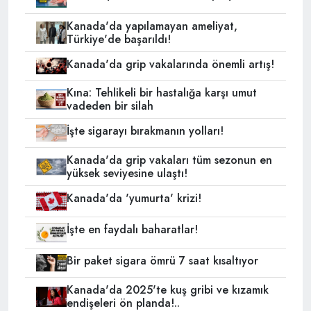
Kanada'da yapılamayan ameliyat,
Türkiye'de başarıldı!
Kanada'da grip vakalarında önemli artış!
Kına: Tehlikeli bir hastalığa karşı umut
vadeden bir silah
İşte sigarayı bırakmanın yolları!
Kanada'da grip vakaları tüm sezonun en
yüksek seviyesine ulaştı!
Kanada'da 'yumurta' krizi!
İşte en faydalı baharatlar!
Bir paket sigara ömrü 7 saat kısaltıyor
Kanada'da 2025'te kuş gribi ve kızamık
endişeleri ön planda!..