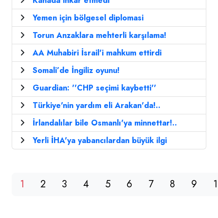
Kanada inkar etmedi
Yemen için bölgesel diplomasi
Torun Anzaklara mehterli karşılama!
AA Muhabiri İsrail'i mahkum ettirdi
Somali’de İngiliz oyunu!
Guardian: ''CHP seçimi kaybetti''
Türkiye'nin yardım eli Arakan'da!..
İrlandalılar bile Osmanlı'ya minnettar!..
Yerli İHA'ya yabancılardan büyük ilgi
1
2
3
4
5
6
7
8
9