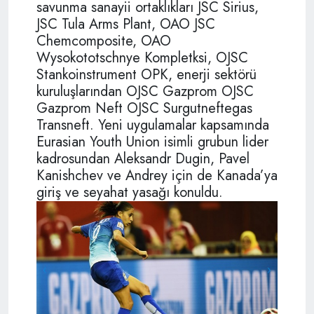
savunma sanayii ortaklıkları JSC Sirius,
JSC Tula Arms Plant, OAO JSC
Chemcomposite, OAO
Wysokototschnye Kompletksi, OJSC
Stankoinstrument OPK, enerji sektörü
kuruluşlarından OJSC Gazprom OJSC
Gazprom Neft OJSC Surgutneftegas
Transneft. Yeni uygulamalar kapsamında
Eurasian Youth Union isimli grubun lider
kadrosundan Aleksandr Dugin, Pavel
Kanishchev ve Andrey için de Kanada’ya
giriş ve seyahat yasağı konuldu.