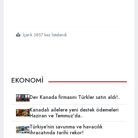
İçerik 3857 kez listelendi
#kanadada
#boy
#gazprom
#reklamları
EKONOMİ
Dev Kanada firmasını Türkler satın aldı!..
Kanadalı ailelere yeni destek ödemeleri
Haziran ve Temmuz'da..
Türkiye'nin savunma ve havacılık
ihracatında tarihi rekor!