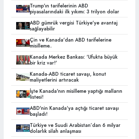
Trump'ın tarifelerinin ABD
piyasalarındaki ilk yıkımı: 3 trilyon dolar
ABD gümrük vergisi Türkiye'ye avantaj
sağlayabilir
Çin ve Kanada'dan ABD tarifelerine
misilleme..
Kanada Merkez Bankası: 'Ufukta büyük
bir kriz var!'
Kanada-ABD ticaret savaşı, konut
maliyetlerini artıracak
İşte Kanada'nın misilleme yaptığı malların
listesi!
ABD'nin Kanada'ya açtığı ticaret savaşı
başladı!
Türkiye ve Suudi Arabistan’dan 6 milyar
dolarlık silah anlaşması