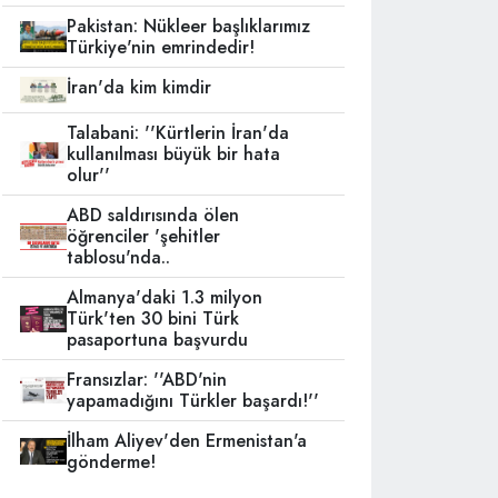
Pakistan: Nükleer başlıklarımız
Türkiye'nin emrindedir!
İran'da kim kimdir
Talabani: ''Kürtlerin İran'da
kullanılması büyük bir hata
olur''
ABD saldırısında ölen
öğrenciler 'şehitler
tablosu'nda..
Almanya'daki 1.3 milyon
Türk'ten 30 bini Türk
pasaportuna başvurdu
Fransızlar: ''ABD'nin
yapamadığını Türkler başardı!''
İlham Aliyev'den Ermenistan'a
gönderme!