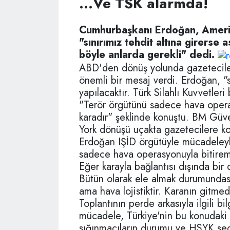
...Ve TSK alarmda!
Cumhurbaşkanı Erdoğan, Amerik
"sınırımız tehdit altına girerse
böyle anlarda gerekli" dedi.
ABD'den dönüş yolunda gazeteciler
önemli bir mesaj verdi. Erdoğan, "sı
yapılacaktır. Türk Silahlı Kuvvetler
"Terör örgütünü sadece hava oper
karadır" şeklinde konuştu. BM Güve
York dönüşü uçakta gazetecilere 
Erdoğan IŞİD örgütüyle mücadeleyle 
sadece hava operasyonuyla bitirem
Eğer karayla bağlantısı dışında bir
Bütün olarak ele almak durumundasın
ama hava lojistiktir. Karanın gitme
Toplantının perde arkasıyla ilgili bi
mücadele, Türkiye'nin bu konudaki 
sığınmacıların durumu ve HSYK seçi