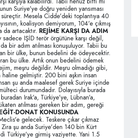
rşı karşıya kalabilirdi. Tabii henüz bitti mi
unun Suriye'ye doğru yeniden yansıması
süreçtir. Mesela Cidde'deki toplantıya 40
ayısının, koalisyon demiyorum, 104'e çıkmış
a da artacaktır.
REJİME KARŞI DA ADIM
 sadece IŞİD terör örgütüne karşı değil,
da bir adım atılması konuşuluyor. Tabii bu
an bir ülke, bunun bedelini de ödeyecektir.
ran bu ülke. Artık onun bedelini ödemek
ejim, meşru değildir. Meşru olmadığı gibi,
an haline gelmiştir. 200 bini aşkın insan
 insan şu anda maalesef gerek Suriye içinde
mülteci durumundadır. Dolayısıyla burada
i buradan Irak'a, Türkiye'ye, Lübnan'a,
kikaten atılması gereken bir adım, gereği
EĞİT-DONAT KONUSUNDA
Meclis'e gelecek. Teskere çıkar çıkmaz
. Zira şu anda Suriye'den 140 bin Kürt
di Türkiye'ye girmiş vaziyette. Yani 1.5