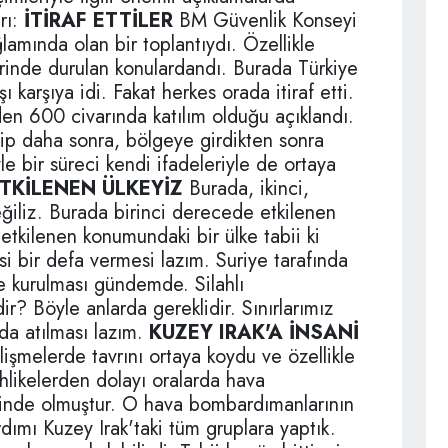
rı:
İTİRAF ETTİLER
BM Güvenlik Konseyi
lamında olan bir toplantıydı. Özellikle
erinde durulan konulardandı. Burada Türkiye
ı karşıya idi. Fakat herkes orada itiraf etti.
den 600 civarında katılım olduğu açıklandı.
idip daha sonra, bölgeye girdikten sonra
yle bir süreci kendi ifadeleriyle de ortaya
ETKİLENEN ÜLKEYİZ
Burada, ikinci,
ğiliz. Burada birinci derecede etkilenen
etkilenen konumundaki bir ülke tabii ki
i bir defa vermesi lazım. Suriye tarafında
e kurulması gündemde. Silahlı
r? Böyle anlarda gereklidir. Sınırlarımız
 da atılması lazım.
KUZEY IRAK'A İNSANİ
işmelerde tavrını ortaya koydu ve özellikle
hlikelerden dolayı oralarda hava
rinde olmuştur. O hava bombardımanlarının
rdımı Kuzey Irak'taki tüm gruplara yaptık.