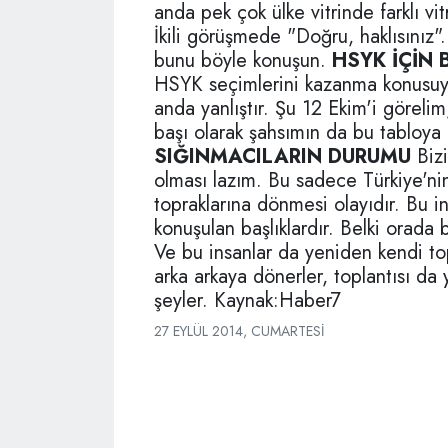
anda pek çok ülke vitrinde farklı vitr
İkili görüşmede "Doğru, haklısınız"
bunu böyle konuşun.
HSYK İÇİN 
HSYK seçimlerini kazanma konusuyla
anda yanlıştır. Şu 12 Ekim'i göreli
başı olarak şahsımın da bu tabloya g
SIĞINMACILARIN DURUMU
Bizi
olması lazım. Bu sadece Türkiye'nin
topraklarına dönmesi olayıdır. Bu i
konuşulan başlıklardır. Belki orada 
Ve bu insanlar da yeniden kendi to
arka arkaya dönerler, toplantısı da
şeyler. Kaynak:Haber7
27 EYLÜL 2014, CUMARTESI