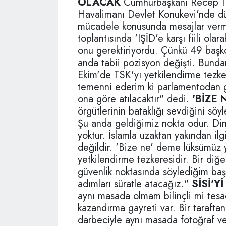
OLACAK
Cumhurbaşkanı Recep Ta
Havalimanı Devlet Konukevi'nde düz
mücadele konusunda mesajlar verm
toplantısında 'IŞİD'e karşı fiili ola
onu gerektiriyordu. Çünkü 49 başk
anda tabii pozisyon değişti. Bundan
Ekim'de TSK'yı yetkilendirme tezk
temenni ederim ki parlamentodan g
ona göre atılacaktır" dedi.
'BİZE
örgütlerinin bataklığı sevdiğini sö
Şu anda geldiğimiz nokta odur. Di
yoktur. İslamla uzaktan yakından i
değildir. 'Bize ne' deme lüksümüz y
yetkilendirme tezkeresidir. Bir diğ
güvenlik noktasında söylediğim başl
adımları süratle atacağız."
SİSİ'
aynı masada olmam bilinçli mi tesa
kazandırma gayreti var. Bir taraft
darbeciyle aynı masada fotoğraf 