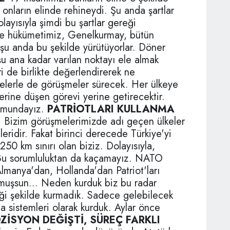
onların elinde rehineydi. Şu anda şartlar
layısıyla şimdi bu şartlar gereği
Ve hükümetimiz, Genelkurmay, bütün
ı şu anda bu şekilde yürütüyorlar. Döner
 ana kadar varılan noktayı ele almak
i de birlikte değerlendirerek ne
lkelerle de görüşmeler sürecek. Her ülkeye
erine düşen görevi yerine getirecektir.
rumundayız.
PATRİOTLARI KULLANMA
i. Bizim görüşmelerimizde adı geçen ülkeler
eleridir. Fakat birinci derecede Türkiye'yi
250 km sınırı olan biziz. Dolayısıyla,
Bu sorumluluktan da kaçamayız. NATO
Almanya'dan, Hollanda'dan Patriot'ları
urmuşsun... Neden kurduk biz bu radar
tiği şekilde kurmadık. Sadece gelebilecek
ma sistemleri olarak kurduk. Aylar önce
ZİSYON DEĞİŞTİ, SÜREÇ FARKLI