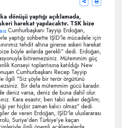
a dönüşü yaptığı açıklamada,
 askeri harekat yapılacaktır. TSK bize
Cumhurbaşkanı Tayyip Erdoğan,
le yaptığı sohbette IŞİD'le mücadele için
nırımız tehdit altına girerse askeri harekat
i bize böyle anlarda gerekli" dedi. Erdoğan,
asyonuyla bitiremezsiniz. Mütemmim güç
nlik Konseyi toplantısına katıldığı New
konuşan Cumhurbaşkanı Recep Tayyip
ilgili "Siz şöyle bir terör örgütünü
ezsiniz. Bir defa mütemmim gücü karadır.
 de deniz varsa, deniz de buna dahil olur.
ız. Kara esastır; ben tabii asker değilim;
diği yer hiçbir zaman kalıcı olmaz" dedi.
lgiler de veren Erdoğan, IŞİD'le uluslararası
rolü, Suriye'den Türkiye'ye kaçan
mleriyle ilgili önemli açıklamalarda