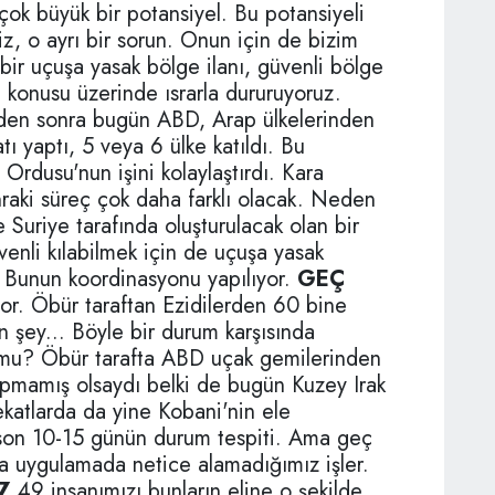
çok büyük bir potansiyel. Bu potansiyeli
z, o ayrı bir sorun. Onun için de bizim
bir uçuşa yasak bölge ilanı, güvenli bölge
t konusu üzerinde ısrarla dururuyoruz.
en sonra bugün ABD, Arap ülkelerinden
atı yaptı, 5 veya 6 ülke katıldı. Bu
Ordusu'nun işini kolaylaştırdı. Kara
raki süreç çok daha farklı olacak. Neden
Suriye tarafında oluşturulacak olan bir
venli kılabilmek için de uçuşa yasak
r. Bunun koordinasyonu yapılıyor.
GEÇ
or. Öbür taraftan Ezidilerden 60 bine
 şey... Böyle bir durum karşısında
u mu? Öbür tarafta ABD uçak gemilerinden
pmamış olsaydı belki de bugün Kuzey Irak
ekatlarda da yine Kobani'nin ele
r son 10-15 günün durum tespiti. Ama geç
ama uygulamada netice alamadığımız işler.
Z
49 insanımızı bunların eline o şekilde