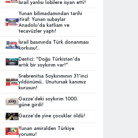
İsrail yanlısı lobilere isyan etti!
Yunan bilimadamından tarihi
itiraf: Yunan subaylar
Anadolu'da katliam ve
tecavüzler yaptı!
İsrail basınında Türk donanması
korkusu!..
Destici: "Doğu Türkistan'da
artık bir soykırım var!"
Srebrenitsa Soykırımının 31'inci
yıldönümü.. Unutursak kanımız
kurusun!
Gazze’deki soykırım 1000.
güne girdi!
Gazze'de yine çocuklar öldü!
Yunan amiralden Türkiye
yorumu!