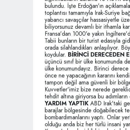
bulundu. İşte Erdoğan'ın açıklamala
toplantısı tamamıyla Irak-Suriye bağ
yabancı savaşçılar hassasiyetle üz
biliyorsunuz devamlı bir ithamla karş
Fransa'dan 1000'e yakın İngiltere'
Tabii bunların bir turist edasıyla g
orada silahlandıkları anlaşılıyor. Bö
koydular.
BİRİNCİ DERECEDEN 
üçüncü sınıf bir ülke konumunda de
ülke konumundayız. Birinci derece 
önce ne yapacağının kararını kendis
tampon değil ama güvenli bir bölg
Kuvvetler'imiz bize nerede gereklidi
tehdit altına giriyorsa bu adımların
YARDIM YAPTIK
ABD Irak'taki gel
barajlar bölgesinde doğabilecek te
bombardımanlarını yaptı. Onlar ye
olduğu anda biz her türlü insani ya