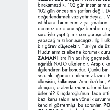
bırakamazdık. 102 gün insanlarımız 
102 gün öncesinin şartları değil. Do
değerlendirmek vaziyetindeyiz... 
istihbarat birimlerimiz çalışmaların
dönmez de oturacağız beraberce şu
suretiyle yaptığımız son görüşmeler
yapacağımızı konuşacağız. İlgili ü
bir görev düşecektir. Türkiye de üz
Hudutlarımızı elbette korumak du
ZAMANI
İsrail'in adı hiç geçmed
ağırlıklı NATO ülkeleridir. Arap ülk
ilgilendiren bir konudur. Çünkü bin 
sorumluluğumuzu bilmemiz lazım. 
ülkesisin, kalkmışsın Amerika'dan, 
almışsın, oralarda radar üslerini k
üslerini? Kılıçdaroğlu'nun ifade et
bazı karşı saldırılara yönelik savun
kendini göstermişti bu sorunlar.
PO