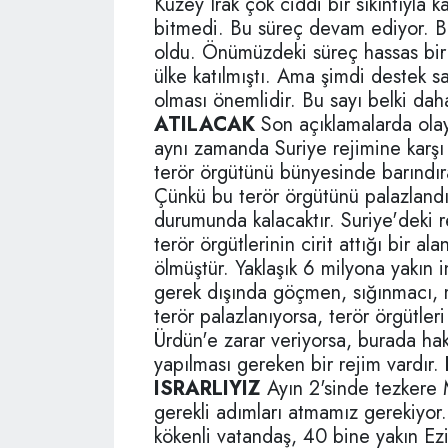
Kuzey Irak çok ciddi bir sıkıntıyla ka
bitmedi. Bu süreç devam ediyor. B
oldu. Önümüzdeki süreç hassas bir 
ülke katılmıştı. Ama şimdi destek s
olması önemlidir. Bu sayı belki dah
ATILACAK
Son açıklamalarda olay
aynı zamanda Suriye rejimine karşı 
terör örgütünü bünyesinde barındır
Çünkü bu terör örgütünü palazlandı
durumunda kalacaktır. Suriye'deki r
terör örgütlerinin cirit attığı bir al
ölmüştür. Yaklaşık 6 milyona yakın
gerek dışında göçmen, sığınmacı, 
terör palazlanıyorsa, terör örgütler
Ürdün'e zarar veriyorsa, burada ha
yapılması gereken bir rejim vardır.
ISRARLIYIZ
Ayın 2'sinde tezkere 
gerekli adımları atmamız gerekiyor
kökenli vatandaş, 40 bine yakın Ezi