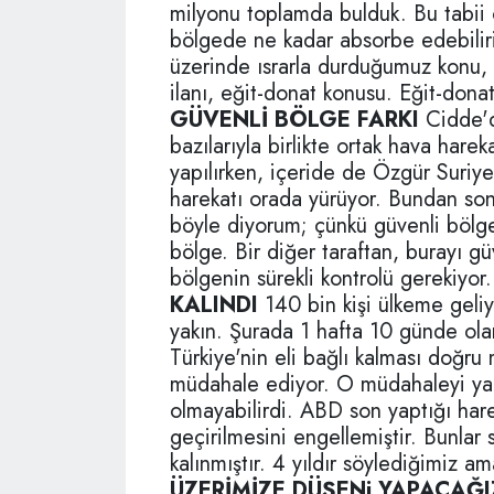
milyonu toplamda bulduk. Bu tabii 
bölgede ne kadar absorbe edebiliri
üzerinde ısrarla durduğumuz konu, 
ilanı, eğit-donat konusu. Eğit-dona
GÜVENLİ BÖLGE FARKI
Cidde'd
bazılarıyla birlikte ortak hava harek
yapılırken, içeride de Özgür Suriye 
harekatı orada yürüyor. Bundan son
böyle diyorum; çünkü güvenli bölge 
bölge. Bir diğer taraftan, burayı gü
bölgenin sürekli kontrolü gerekiyo
KALINDI
140 bin kişi ülkeme geliy
yakın. Şurada 1 hafta 10 günde olan
Türkiye'nin eli bağlı kalması doğr
müdahale ediyor. O müdahaleyi ya
olmayabilirdi. ABD son yaptığı har
geçirilmesini engellemiştir. Bunla
kalınmıştır. 4 yıldır söylediğimiz 
ÜZERİMİZE DÜŞENi YAPACAĞI