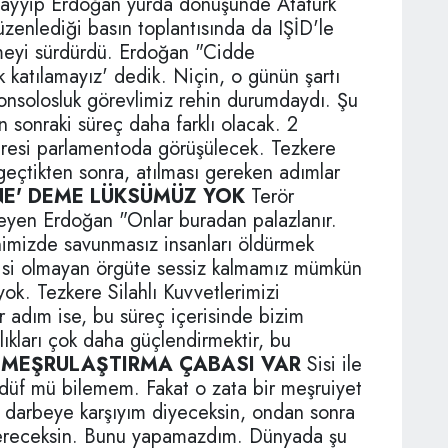
yyip Erdoğan yurda dönüşünde Atatürk
enlediği basın toplantısında da IŞİD'le
eyi sürdürdü. Erdoğan "Cidde
rak katılamayız' dedik. Niçin, o günün şartı
onsolosluk görevlimiz rehin durumdaydı. Şu
 sonraki süreç daha farklı olacak. 2
eresi parlamentoda görüşülecek. Tezkere
eçtikten sonra, atılması gereken adımlar
 NE' DEME LÜKSÜMÜZ YOK
Terör
yleyen Erdoğan "Onlar buradan palazlanır.
nimizde savunmasız insanları öldürmek
lgisi olmayan örgüte sessiz kalmamız mümkün
ok. Tezkere Silahlı Kuvvetlerimizi
er adım ise, bu süreç içerisinde bizim
ıkları çok daha güçlendirmektir, bu
Yİ MEŞRULAŞTIRMA ÇABASI VAR
Sisi ile
düf mü bilemem. Fakat o zata bir meşruiyet
an darbeye karşıyım diyeceksin, ondan sonra
vereceksin. Bunu yapamazdım. Dünyada şu