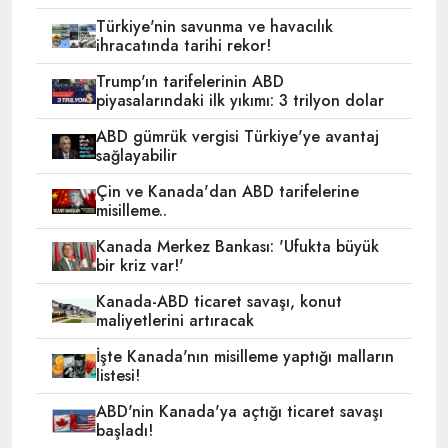
Türkiye'nin savunma ve havacılık
ihracatında tarihi rekor!
Trump'ın tarifelerinin ABD
piyasalarındaki ilk yıkımı: 3 trilyon dolar
ABD gümrük vergisi Türkiye'ye avantaj
sağlayabilir
Çin ve Kanada'dan ABD tarifelerine
misilleme..
Kanada Merkez Bankası: 'Ufukta büyük
bir kriz var!'
Kanada-ABD ticaret savaşı, konut
maliyetlerini artıracak
İşte Kanada'nın misilleme yaptığı malların
listesi!
ABD'nin Kanada'ya açtığı ticaret savaşı
başladı!