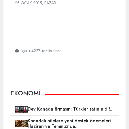
25 OCAK 2015, PAZAR
İçerik 4227 kez listelendi
#erdoğan
#somalide
EKONOMİ
Dev Kanada firmasını Türkler satın aldı!..
Kanadalı ailelere yeni destek ödemeleri
Haziran ve Temmuz'da..