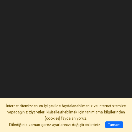
İnternet sitemizden en iyi şekilde faydalanabilmeniz ve internet sitemize
yapacağınız ziyaretleri kişiselleştirebilmek için tanımlama bilgilerinden
(cookies) faydalanıyoruz.
Dilediğiniz zaman çerez ayarlarınızı değiştirebilirsiniz.
Tamam