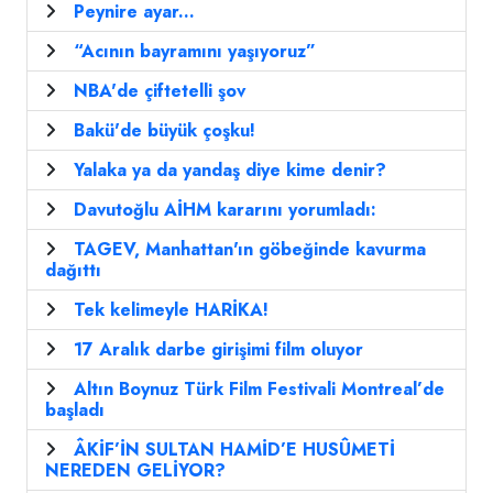
Peynire ayar...
“Acının bayramını yaşıyoruz”
NBA'de çiftetelli şov
Bakü'de büyük çoşku!
Yalaka ya da yandaş diye kime denir?
Davutoğlu AİHM kararını yorumladı:
TAGEV, Manhattan'ın göbeğinde kavurma
dağıttı
Tek kelimeyle HARİKA!
17 Aralık darbe girişimi film oluyor
Altın Boynuz Türk Film Festivali Montreal’de
başladı
ÂKİF’İN SULTAN HAMİD’E HUSÛMETİ
NEREDEN GELİYOR?