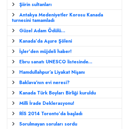
Şiirin sultanları
Antakya Medeniyetler Korosu Kanada
turnesini tamamladı
Güzel Adam Ödülü...
Kanada’da Aşure Şöleni
İşler'den müjdeli haber!
Ebru sanatı UNESCO listesinde...
Hamdullahpur’a Liyakat Nişanı
Baklava'nın evi neresi?
Kanada Türk Boyları Birliği kuruldu
Milli İrade Deklerasyonu!
RİS 2014 Toronto’da başladı
Sorulmayan soruları sordu