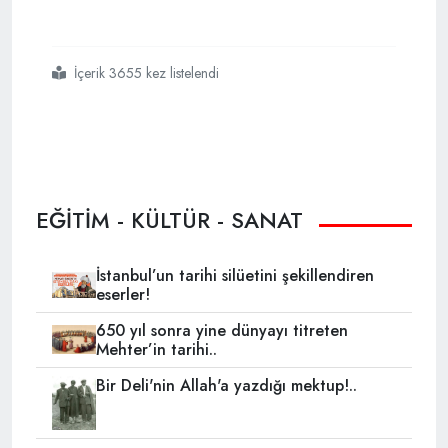
İçerik 3655 kez listelendi
#osmanlı
#bayrağı
#türkiyeye
#iade
#edildi
EĞİTİM - KÜLTÜR - SANAT
İstanbul’un tarihi silüetini şekillendiren
eserler!
650 yıl sonra yine dünyayı titreten
Mehter’in tarihi..
Bir Deli'nin Allah'a yazdığı mektup!..