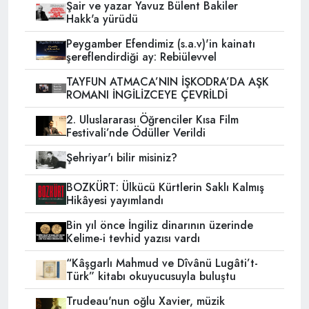
Şair ve yazar Yavuz Bülent Bakiler
Hakk'a yürüdü
Peygamber Efendimiz (s.a.v)'in kainatı
şereflendirdiği ay: Rebiülevvel
TAYFUN ATMACA’NIN İŞKODRA’DA AŞK
ROMANI İNGİLİZCEYE ÇEVRİLDİ
2. Uluslararası Öğrenciler Kısa Film
Festivali’nde Ödüller Verildi
Şehriyar'ı bilir misiniz?
BOZKÜRT: Ülkücü Kürtlerin Saklı Kalmış
Hikâyesi yayımlandı
Bin yıl önce İngiliz dinarının üzerinde
Kelime-i tevhid yazısı vardı
“Kâşgarlı Mahmud ve Dîvânü Lugâti’t-
Türk” kitabı okuyucusuyla buluştu
Trudeau'nun oğlu Xavier, müzik