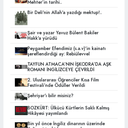
Mehter’in tarihi..
Bir Deli'nin Allah'a yazdığı mektup!..
Şair ve yazar Yavuz Bülent Bakiler
Hakk'a yürüdü
Peygamber Efendimiz (s.a.v)'in kainatı
şereflendirdiği ay: Rebiülevvel
TAYFUN ATMACA’NIN İŞKODRA’DA AŞK
ROMANI İNGİLİZCEYE ÇEVRİLDİ
2. Uluslararası Öğrenciler Kısa Film
Festivali’nde Ödüller Verildi
Şehriyar'ı bilir misiniz?
BOZKÜRT: Ülkücü Kürtlerin Saklı Kalmış
Hikâyesi yayımlandı
Bin yıl önce İngiliz dinarının üzerinde