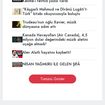
Kelime-i tevhid yazısı vardı
“Kâşgarlı Mahmud ve Dîvânü Lugâti’t-
Türk” kitabı okuyucusuyla buluştu
Trudeau'nun oğlu Xavier, müzik
dünyasına adım attı
Kanada Havayolları (Air Canada), 4,5
milyon dolar değerindeki müzik aletini
uçağa almadı!
Alev Alatlı hayatını kaybetti!
NİSAN YAĞMURU İLE GELEN ŞİFÂ
Tümünü Göster