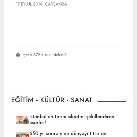
17 EYLÜL 2014, ÇARŞAMBA
İçerik 3756 kez listelendi
#davutoğlu
#aihm
#kararını
#yorumladı
EĞİTİM - KÜLTÜR - SANAT
İstanbul’un tarihi silüetini şekillendiren
eserler!
650 yıl sonra yine dünyayı titreten