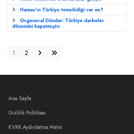
Hamas'ın Türkiye temsilciliği var mı?
Orgeneral Dündar: Türkiye darbeler
dönemini kapatmıştır
1
2
Ana Sayfa
Gizlilik Politikası
KVKK Aydınlatma Metni