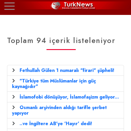
Toplam 94 içerik listeleniyor
Fethullah Gülen 1 numaralı "firari" şüpheli!
"Türkiye tüm Müslümanlar için güç
kaynağıdır"
İslamofobi dönüşüyor, İslamofaşizm geliyor...
Osmanlı arşivinden aldığı tarifle şerbet
yapıyor
..ve İngiltere AB'ye 'Hayır' dedi!