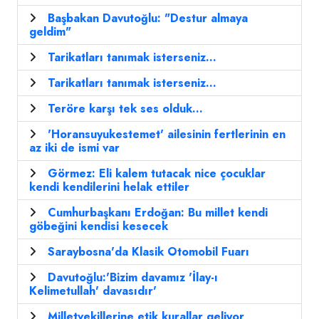
Başbakan Davutoğlu: "Destur almaya
geldim"
Tarikatları tanımak isterseniz...
Tarikatları tanımak isterseniz...
Teröre karşı tek ses olduk...
'Horansuyukestemet' ailesinin fertlerinin en
az iki de ismi var
Görmez: Eli kalem tutacak nice çocuklar
kendi kendilerini helak ettiler
Cumhurbaşkanı Erdoğan: Bu millet kendi
göbeğini kendisi kesecek
Saraybosna'da Klasik Otomobil Fuarı
Davutoğlu:'Bizim davamız 'İlay-ı
Kelimetullah' davasıdır'
Milletvekillerine etik kurallar geliyor