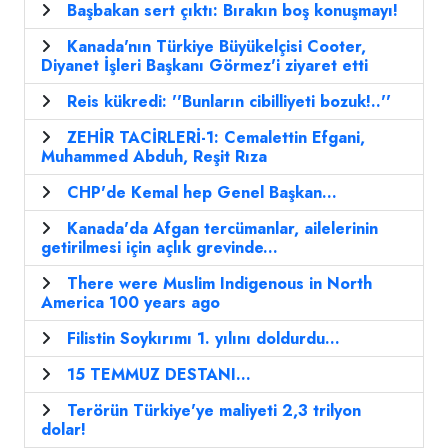
Başbakan sert çıktı: Bırakın boş konuşmayı!
Kanada'nın Türkiye Büyükelçisi Cooter,
Diyanet İşleri Başkanı Görmez'i ziyaret etti
Reis kükredi: ''Bunların cibilliyeti bozuk!..''
ZEHİR TACİRLERİ-1: Cemalettin Efgani,
Muhammed Abduh, Reşit Rıza
CHP'de Kemal hep Genel Başkan...
Kanada'da Afgan tercümanlar, ailelerinin
getirilmesi için açlık grevinde...
There were Muslim Indigenous in North
America 100 years ago
Filistin Soykırımı 1. yılını doldurdu...
15 TEMMUZ DESTANI...
Terörün Türkiye'ye maliyeti 2,3 trilyon
dolar!