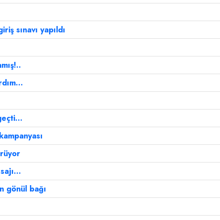
riş sınavı yapıldı
mış!..
dım...
çti...
 kampanyası
ürüyor
ajı...
n gönül bağı