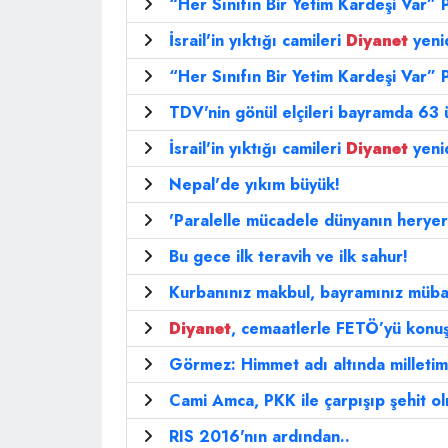
“Her Sınıfın Bir Yetim Kardeşi Var” 
İsrail'in yıktığı camileri
Diyanet
yeni
“Her Sınıfın Bir Yetim Kardeşi Var” 
TDV'nin gönül elçileri bayramda 63
İsrail'in yıktığı camileri
Diyanet
yeni
Nepal'de yıkım büyük!
'Paralelle mücadele dünyanın herye
Bu gece ilk teravih ve ilk sahur!
Kurbanınız makbul, bayramınız müba
Diyanet
, cemaatlerle FETÖ’yü konu
Görmez: Himmet adı altında milletimi
Cami Amca, PKK ile çarpışıp şehit ol
RIS 2016'nın ardından..