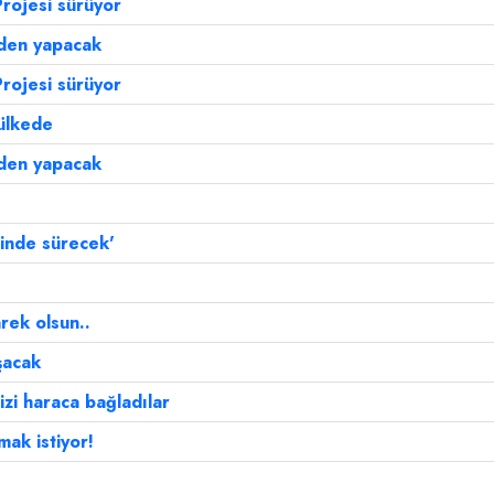
Projesi sürüyor
den yapacak
Projesi sürüyor
 ülkede
den yapacak
rinde sürecek'
rek olsun..
şacak
zi haraca bağladılar
mak istiyor!