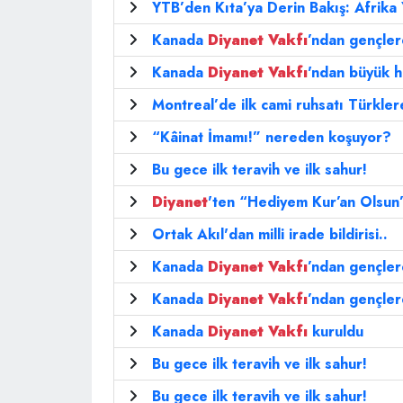
YTB’den Kıta’ya Derin Bakış: Afrika 
Kanada
Diyanet
Vakfı
’ndan gençlere
Kanada
Diyanet
Vakfı
'ndan büyük h
Montreal’de ilk cami ruhsatı Türklere
“Kâinat İmamı!” nereden koşuyor?
Bu gece ilk teravih ve ilk sahur!
Diyanet
'ten “Hediyem Kur’an Olsun
Ortak Akıl'dan milli irade bildirisi..
Kanada
Diyanet
Vakfı
’ndan gençlere
Kanada
Diyanet
Vakfı
’ndan gençlere
Kanada
Diyanet
Vakfı
kuruldu
Bu gece ilk teravih ve ilk sahur!
Bu gece ilk teravih ve ilk sahur!