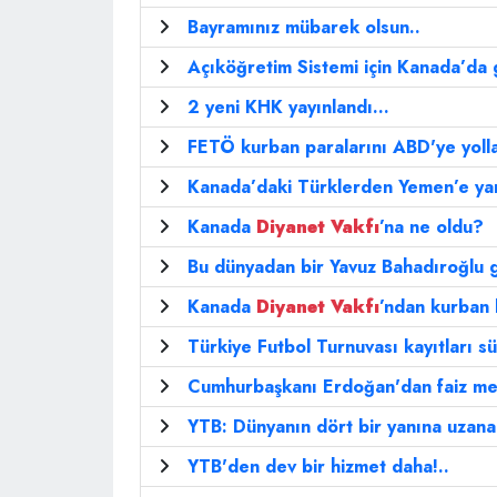
Bayramınız mübarek olsun..
Açıköğretim Sistemi için Kanada’da gi
2 yeni KHK yayınlandı...
FETÖ kurban paralarını ABD'ye yolla
Kanada’daki Türklerden Yemen’e yar
Kanada
Diyanet
Vakfı
’na ne oldu?
Bu dünyadan bir Yavuz Bahadıroğlu ge
Kanada
Diyanet
Vakfı
’ndan kurban
Türkiye Futbol Turnuvası kayıtları s
Cumhurbaşkanı Erdoğan'dan faiz mes
YTB: Dünyanın dört bir yanına uzana
YTB'den dev bir hizmet daha!..