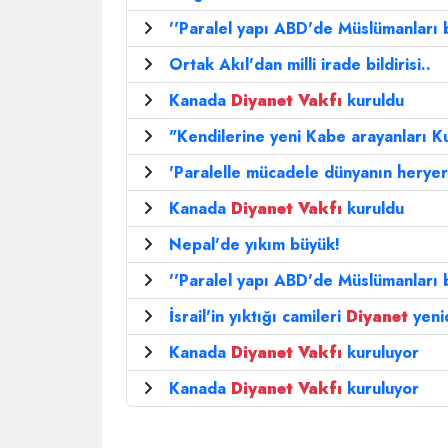
''Paralel yapı ABD'de Müslümanları b
Ortak Akıl'dan milli irade bildirisi..
Kanada
Diyanet
Vakfı
kuruldu
"Kendilerine yeni Kabe arayanları K
'Paralelle mücadele dünyanın herye
Kanada
Diyanet
Vakfı
kuruldu
Nepal'de yıkım büyük!
''Paralel yapı ABD'de Müslümanları b
İsrail'in yıktığı camileri
Diyanet
yeni
Kanada
Diyanet
Vakfı
kuruluyor
Kanada
Diyanet
Vakfı
kuruluyor