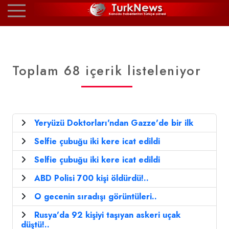
Toplam 68 içerik listeleniyor
Yeryüzü Doktorları'ndan Gazze'de bir ilk
Selfie çubuğu iki kere icat edildi
Selfie çubuğu iki kere icat edildi
ABD Polisi 700 kişi öldürdü!..
O gecenin sıradışı görüntüleri..
Rusya'da 92 kişiyi taşıyan askeri uçak
düştü!..