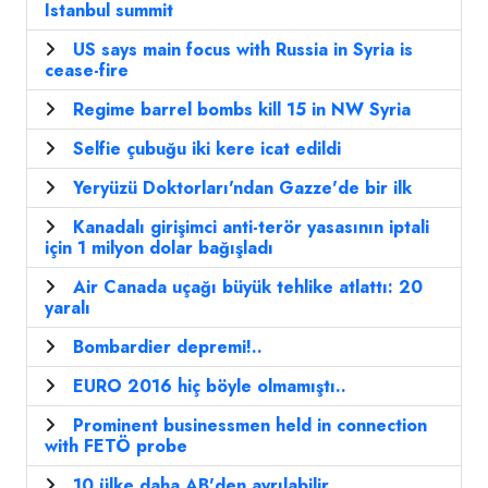
Istanbul summit
US says main focus with Russia in Syria is
cease-fire
Regime barrel bombs kill 15 in NW Syria
Selfie çubuğu iki kere icat edildi
Yeryüzü Doktorları'ndan Gazze'de bir ilk
Kanadalı girişimci anti-terör yasasının iptali
için 1 milyon dolar bağışladı
Air Canada uçağı büyük tehlike atlattı: 20
yaralı
Bombardier depremi!..
EURO 2016 hiç böyle olmamıştı..
Prominent businessmen held in connection
with FETÖ probe
10 ülke daha AB'den ayrılabilir..