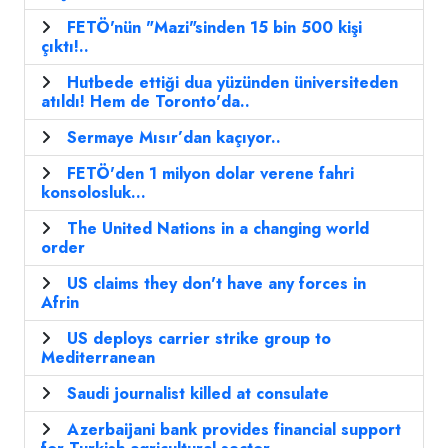
FETÖ'nün "Mazi"sinden 15 bin 500 kişi
çıktı!..
Hutbede ettiği dua yüzünden üniversiteden
atıldı! Hem de Toronto'da..
Sermaye Mısır’dan kaçıyor..
FETÖ'den 1 milyon dolar verene fahri
konsolosluk...
The United Nations in a changing world
order
US claims they don't have any forces in
Afrin
US deploys carrier strike group to
Mediterranean
Saudi journalist killed at consulate
Azerbaijani bank provides financial support