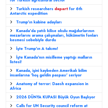
for Turkish agricultural sector
Turkish researchers
depart
for 6th
Antarctic expedition
Trump'ın kabine adayları
Kanada'da yatılı kilise okulu mağdurlarının
mezarlarını arama çalışmaları, hükümetin fonları
kesmesi sebebiyle durdu
İşte Trump'ın A takımı!
İşte Kanada'nın misilleme yaptığı malların
listesi!
Kanada, işini kaybeden Amerikalı bilim
insanlarına 'hoş geldin paspası' seriyor
Anatomy of terror: Daesh expansion in
Africa
2026 DÜNYA KUPASI Büyük Oyun Başlıyor
Calls for UN Security council reform at