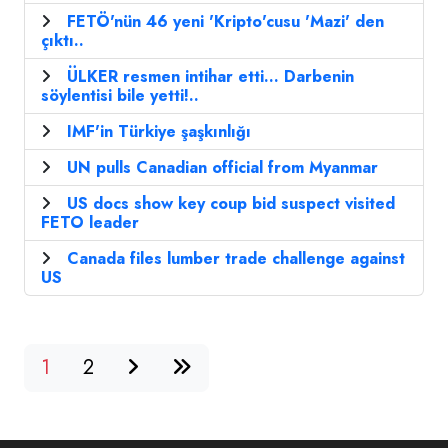
FETÖ'nün 46 yeni 'Kripto'cusu 'Mazi' den
çıktı..
ÜLKER resmen intihar etti... Darbenin
söylentisi bile yetti!..
IMF'in Türkiye şaşkınlığı
UN pulls Canadian official from Myanmar
US docs show key coup bid suspect visited
FETO leader
Canada files lumber trade challenge against
US
1
2