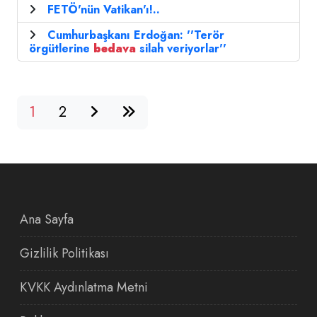
FETÖ'nün Vatikan'ı!..
Cumhurbaşkanı Erdoğan: ''Terör
örgütlerine
bedava
silah veriyorlar''
1
2
Ana Sayfa
Gizlilik Politikası
KVKK Aydınlatma Metni