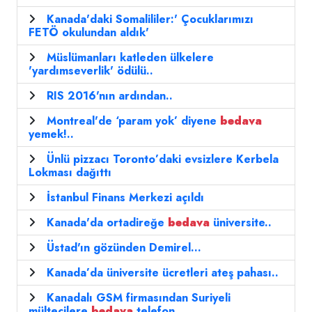
Kanada'daki Somalililer:' Çocuklarımızı
FETÖ okulundan aldık'
Müslümanları katleden ülkelere
'yardımseverlik' ödülü..
RIS 2016'nın ardından..
Montreal'de ‘param yok’ diyene
bedava
yemek!..
Ünlü pizzacı Toronto’daki evsizlere Kerbela
Lokması dağıttı
İstanbul Finans Merkezi açıldı
Kanada'da ortadireğe
bedava
üniversite..
Üstad'ın gözünden Demirel...
Kanada’da üniversite ücretleri ateş pahası..
Kanadalı GSM firmasından Suriyeli
mültecilere
bedava
telefon..