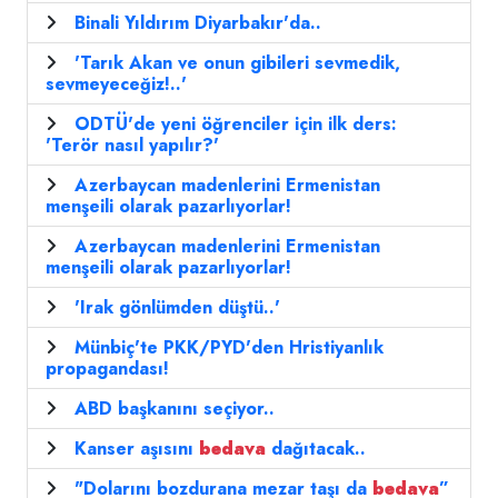
Binali Yıldırım Diyarbakır'da..
'Tarık Akan ve onun gibileri sevmedik,
sevmeyeceğiz!..'
ODTÜ'de yeni öğrenciler için ilk ders:
'Terör nasıl yapılır?'
Azerbaycan madenlerini Ermenistan
menşeili olarak pazarlıyorlar!
Azerbaycan madenlerini Ermenistan
menşeili olarak pazarlıyorlar!
'Irak gönlümden düştü..'
Münbiç'te PKK/PYD'den Hristiyanlık
propagandası!
ABD başkanını seçiyor..
Kanser aşısını
bedava
dağıtacak..
"Dolarını bozdurana mezar taşı da
bedava
”