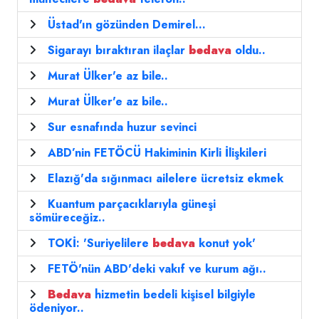
Üstad'ın gözünden Demirel...
Sigarayı bıraktıran ilaçlar
bedava
oldu..
Murat Ülker'e az bile..
Murat Ülker'e az bile..
Sur esnafında huzur sevinci
ABD’nin FETÖCÜ Hakiminin Kirli İlişkileri
Elazığ'da sığınmacı ailelere ücretsiz ekmek
Kuantum parçacıklarıyla güneşi
sömüreceğiz..
TOKİ: 'Suriyelilere
bedava
konut yok'
FETÖ'nün ABD'deki vakıf ve kurum ağı..
Bedava
hizmetin bedeli kişisel bilgiyle
ödeniyor..