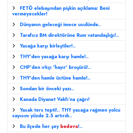
FETÖ elebaşından pişkin açıklama: Beni
vermeyecekler!
Dünyanın geleceği imece usulünde..
Tarafsız BM direktörüne Rum vatandaşlığı!..
Yasağa karşı birleştiler!..
THY'den yasağa karşı hamle!..
CHP'den ırkçı 'hayır' broşürü!..
THY'den hamle üstüne hamle!..
Sondan bir önceki yazı..
Kanada Diyanet Vakfı’na çağrı!
Yasak ters tepti!.. THY yasağa rağmen yolcu
sayısını yüzde 2.5 artırdı..
Bu ilçede her şey
bedava
!..