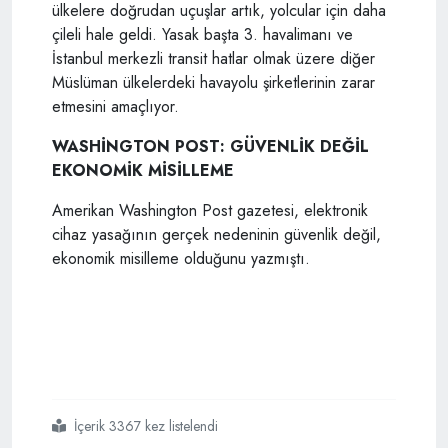
ülkelere doğrudan uçuşlar artık, yolcular için daha
çileli hale geldi. Yasak başta 3. havalimanı ve
İstanbul merkezli transit hatlar olmak üzere diğer
Müslüman ülkelerdeki havayolu şirketlerinin zarar
etmesini amaçlıyor.
WASHİNGTON POST: GÜVENLİK DEĞİL
EKONOMİK MİSİLLEME
Amerikan Washington Post gazetesi, elektronik
cihaz yasağının gerçek nedeninin güvenlik değil,
ekonomik misilleme olduğunu yazmıştı.
İçerik 3367 kez listelendi
#yasak
#ters
#tepti
#thy
#yasağa
#rağmen
#yolcu
#sayısını
#yüzde
#2 5
#artırdı