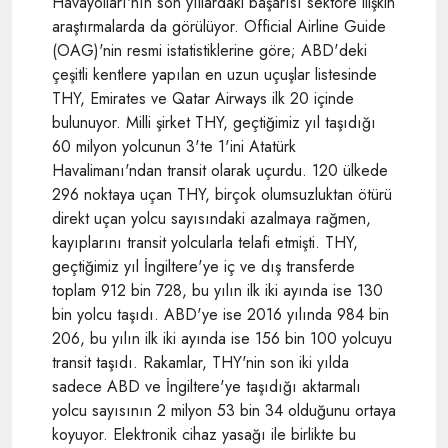
Havayolları'nın son yıllardaki başarısı sektöre ilişkin
araştırmalarda da görülüyor. Official Airline Guide
(OAG)'nin resmi istatistiklerine göre; ABD'deki
çeşitli kentlere yapılan en uzun uçuşlar listesinde
THY, Emirates ve Qatar Airways ilk 20 içinde
bulunuyor. Milli şirket THY, geçtiğimiz yıl taşıdığı
60 milyon yolcunun 3'te 1'ini Atatürk
Havalimanı'ndan transit olarak uçurdu. 120 ülkede
296 noktaya uçan THY, birçok olumsuzluktan ötürü
direkt uçan yolcu sayısındaki azalmaya rağmen,
kayıplarını transit yolcularla telafi etmişti. THY,
geçtiğimiz yıl İngiltere'ye iç ve dış transferde
toplam 912 bin 728, bu yılın ilk iki ayında ise 130
bin yolcu taşıdı. ABD'ye ise 2016 yılında 984 bin
206, bu yılın ilk iki ayında ise 156 bin 100 yolcuyu
transit taşıdı. Rakamlar, THY'nin son iki yılda
sadece ABD ve İngiltere'ye taşıdığı aktarmalı
yolcu sayısının 2 milyon 53 bin 34 olduğunu ortaya
koyuyor. Elektronik cihaz yasağı ile birlikte bu