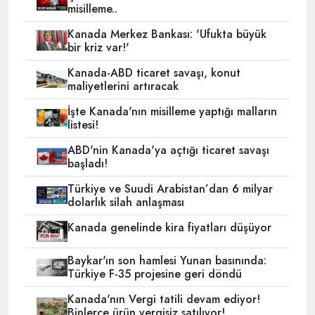
misilleme..
Kanada Merkez Bankası: 'Ufukta büyük
bir kriz var!'
Kanada-ABD ticaret savaşı, konut
maliyetlerini artıracak
İşte Kanada'nın misilleme yaptığı malların
listesi!
ABD'nin Kanada'ya açtığı ticaret savaşı
başladı!
Türkiye ve Suudi Arabistan’dan 6 milyar
dolarlık silah anlaşması
Kanada genelinde kira fiyatları düşüyor
Baykar'ın son hamlesi Yunan basınında:
Türkiye F-35 projesine geri döndü
Kanada'nın Vergi tatili devam ediyor!
Binlerce ürün vergisiz satılıyor!