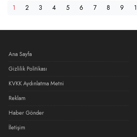
1
2
3
4
5
6
7
8
9
Ana Sayfa
Gizlilik Politikası
KVKK Aydınlatma Metni
Reklam
Haber Gönder
İletişim