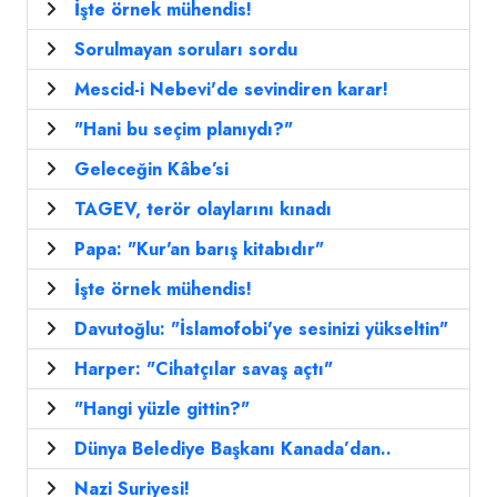
İşte örnek mühendis!
Sorulmayan soruları sordu
Mescid-i Nebevi'de sevindiren karar!
"Hani bu seçim planıydı?"
Geleceğin Kâbe’si
TAGEV, terör olaylarını kınadı
Papa: "Kur'an barış kitabıdır"
İşte örnek mühendis!
Davutoğlu: "İslamofobi'ye sesinizi yükseltin"
Harper: "Cihatçılar savaş açtı"
"Hangi yüzle gittin?"
Dünya Belediye Başkanı Kanada’dan..
Nazi Suriyesi!