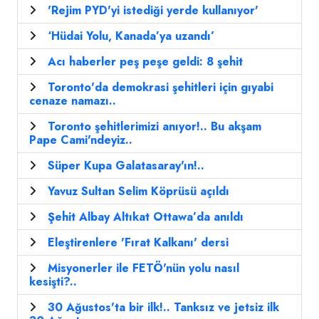
'Rejim PYD'yi istediği yerde kullanıyor'
‘Hüdai Yolu, Kanada’ya uzandı’
Acı haberler peş peşe geldi: 8 şehit
Toronto'da demokrasi şehitleri için gıyabi
cenaze namazı..
Toronto şehitlerimizi anıyor!.. Bu akşam
Pape Cami'ndeyiz..
Süper Kupa Galatasaray'ın!..
Yavuz Sultan Selim Köprüsü açıldı
Şehit Albay Altıkat Ottawa’da anıldı
Eleştirenlere 'Fırat Kalkanı' dersi
Misyonerler ile FETÖ'nün yolu nasıl
kesişti?..
30 Ağustos'ta bir ilk!.. Tanksız ve jetsiz ilk